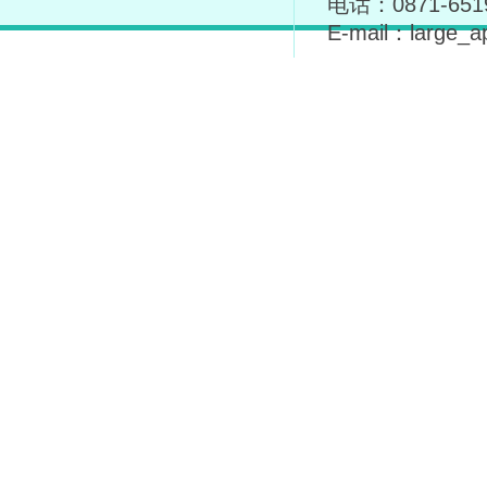
电话：0871-6519
E-mail：large_a