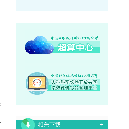
不
相关下载
+
监