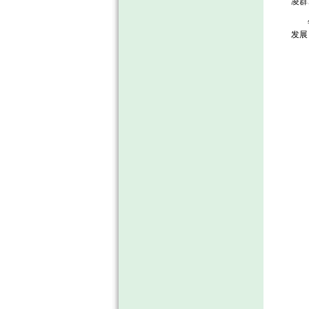
凌群
年会
发展