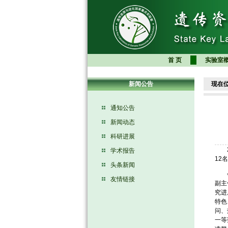
首 页
实验室
新闻公告
现在
通知公告
新闻动态
科研进展
20
学术报告
12
头条新闻
会议
友情链接
副主
究进
特色
问、
一等