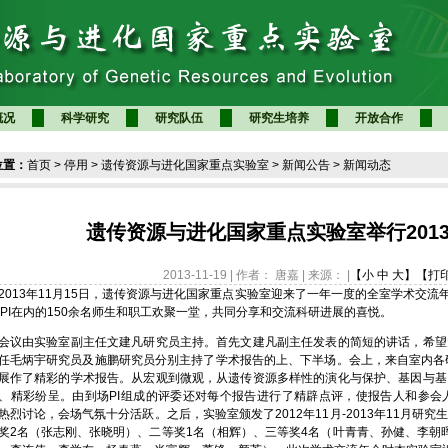
概况
科学研究
研究队伍
研究生培养
开放合作
位置：
首页
>
停用
>
遗传资源与进化国家重点实验室
>
新闻公告
>
新闻动态
遗传资源与进化国家重点实验室举行201
2013-11-19 | 作者： 唐嘉 | 来源： |
【小
中
大】
【打
13年11月15日，遗传资源与进化国家重点实验室迎来了一年一度的全室学术交流年
名PI在内的150余名师生和职工欢聚一堂，共同分享和交流科研进展的喜悦。
由实验室副主任文建凡研究员主持。首先文建凡副主任发表的简短的讲话，希望
任毛炳宇研究员及施鹏研究员分别主持了学术报告的上、下半场。会上，来自室内各
展作了精彩的学术报告。从宏观到微观，从遗传资源多样性的演化与保护、基因与基
、精彩纷呈。由到场PI组成的评委还对每个报告进行了精辟点评，使报告人和参会
热烈讨论，会场气氛十分活跃。之后，实验室颁发了2012年11月-2013年11月研
奖2名（张志刚、张晓明）、二等奖1名（相辉）、三等奖4名（叶青青、孙健、李朝