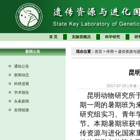
首 页
实验室概况
科学研究
研
新闻公告
现在位置：
首页
>
停用
>
遗传资源与
通知公告
昆
新闻动态
科研进展
2017-07-25 |
学术报告
昆明动物研究所于7
头条新闻
期一周的暑期班为来
友情链接
研究组实习、青年
节。本期暑期班获
传资源与进化国家