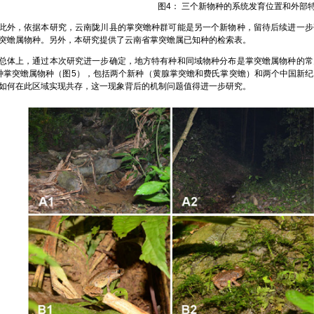
图4： 三个新物种的系统发育位置和外部
，依据本研究，云南陇川县的掌突蟾种群可能是另一个新物种，留待后续进一步
突蟾属物种。另外，本研究提供了云南省掌突蟾属已知种的检索表。
上，通过本次研究进一步确定，地方特有种和同域物种分布是掌突蟾属物种的常
种掌突蟾属物种（图5），包括两个新种（黄腺掌突蟾和费氏掌突蟾）和两个中国新
如何在此区域实现共存，这一现象背后的机制问题值得进一步研究。