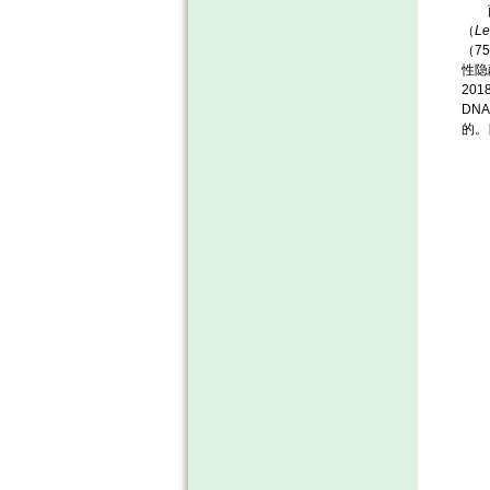
两栖
（
Le
（7
性隐
20
DN
的。