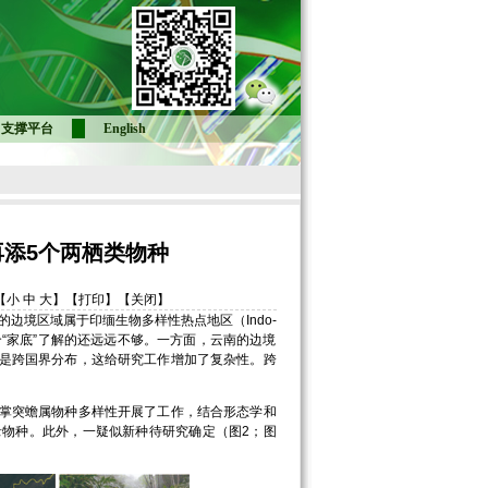
支撑平台
English
添5个两栖类物种
【小
中
大】
【打印】
【关闭】
境区域属于印缅生物多样性热点地区（Indo-
我们对这个“家底”了解的还远远不够。一方面，云南的边境
是跨国界分布，这给研究工作增加了复杂性。跨
掌突蟾属物种多样性开展了工作，结合形态学和
物种。此外，一疑似新种待研究确定（图2；图