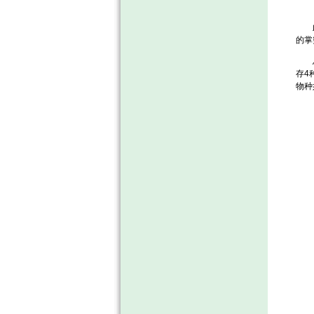
此外
的掌
总体
存4
物种