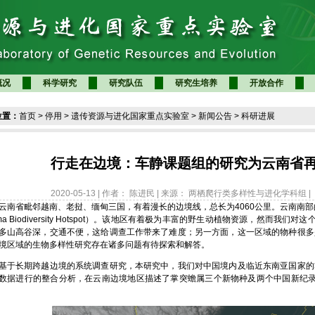
概况
科学研究
研究队伍
研究生培养
开放合作
位置：
首页
>
停用
>
遗传资源与进化国家重点实验室
>
新闻公告
>
科研进展
行走在边境：车静课题组的研究为云南省再
2020-05-13 | 作者： 陈进民 | 来源： 两栖爬行类多样性与进化学科组 |
省毗邻越南、老挝、缅甸三国，有着漫长的边境线，总长为4060公里。云南南部的边
rma Biodiversity Hotspot）。该地区有着极为丰富的野生动植物资源，然而
多山高谷深，交通不便，这给调查工作带来了难度；另一方面，这一区域的物种很多
境区域的生物多样性研究存在诸多问题有待探索和解答。
长期跨越边境的系统调查研究，本研究中，我们对中国境内及临近东南亚国家的
数据进行的整合分析，在云南边境地区描述了掌突蟾属三个新物种及两个中国新纪录
。