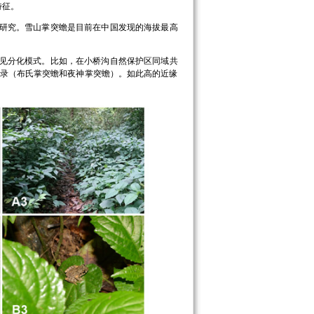
特征。
研究。雪山掌突蟾是目前在中国发现的海拔最高
见分化模式。比如，在小桥沟自然保护区同域共
纪录（布氏掌突蟾和夜神掌突蟾）。如此高的近缘