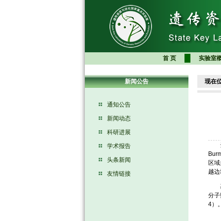
首 页
实验室
新闻公告
现在
通知公告
新闻动态
科研进展
云南
学术报告
Bu
头条新闻
区域
越边
友情链接
基于
分子
4）