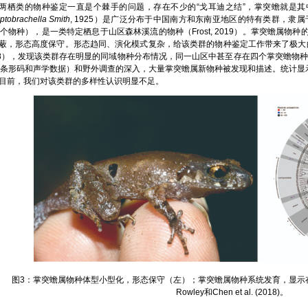
类的物种鉴定一直是个棘手的问题，存在不少的“戈耳迪之结”，掌突蟾就是其中的典型代表
ptobrachella Smith
, 1925）是广泛分布于中国南方和东南亚地区的特有类群，隶
5个物种），是一类特定栖息于山区森林溪流的物种（Frost, 2019）。掌突蟾属物种的
蔽，形态高度保守。形态趋同、演化模式复杂，给该类群的物种鉴定工作带来了极大的困扰。
18），发现该类群存在明显的同域物种分布情况，同一山区中甚至存在四个掌突蟾物
A条形码和声学数据）和野外调查的深入，大量掌突蟾属新物种被发现和描述。统计显示
目前，我们对该类群的多样性认识明显不足。
图3：掌突蟾属物种体型小型化，形态保守（左）；掌突蟾属物种系统发育，显示存在
Rowley和Chen et al. (2018)。