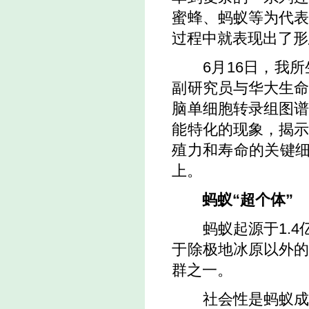
蜜蜂、蚂蚁等为代
过程中就表现出了形
6
月
16
日，我所
副研究员与华大生
脑单细胞转录组图
能特化的现象，揭
殖力和寿命的关键
上。
蚂蚁“超个体”
蚂蚁起源于
1.4
于除极地冰原以外
群之一。
社会性是蚂蚁