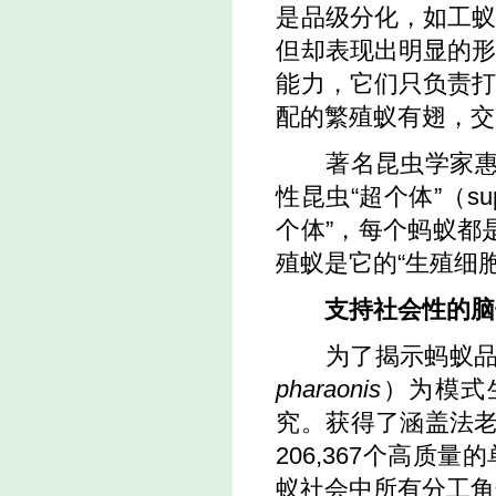
是品级分化，如工
但却表现出明显的
能力，它们只负责
配的繁殖蚁有翅，交
著名昆虫学家
性昆虫“超个体”（
su
个体”，每个蚂蚁都
殖蚁是它的“生殖细
支持社会性的脑
为了揭示蚂蚁
pharaonis
）
为模式
究。获得了涵盖法
206,367
个高质量的
蚁社会中所有分工角