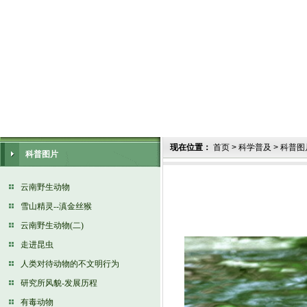
现在位置：
首页
>
科学普及
>
科普图
科普图片
云南野生动物
雪山精灵--滇金丝猴
云南野生动物(二)
走进昆虫
人类对待动物的不文明行为
研究所风貌-发展历程
有毒动物