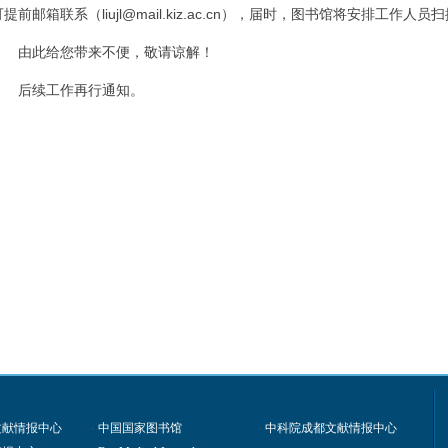
可提前邮箱联系（liujl@mail.kiz.ac.cn），届时，图书馆将安排工
由此给您带来不便，敬请谅解！
后续工作再行通知。
文献情报中心
·
中国国家图书馆
·
中科院成都文献情报中心