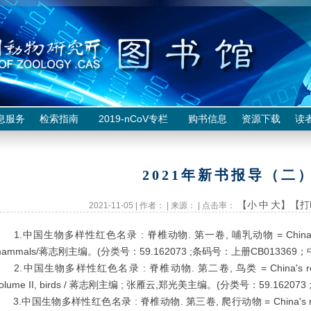
息服务
检索指南
2019-nCoV专栏
购书信息
资源下载
读
2021年新书报导（二
【小
中
大】
【打
2021-11-05 | 作者： | 来源： | 点击率：
.中国生物多样性红色名录 : 脊椎动物. 第一卷, 哺乳动物 = China's red list o
ammals/蒋志刚主编。(分类号：59.162073 ;条码号：上册CB013369；中册
.中国生物多样性红色名录 : 脊椎动物. 第二卷, 鸟类 = China's red list of b
olume II, birds / 蒋志刚主编 ; 张雁云,郑光美主编。(分类号：59.162073
.中国生物多样性红色名录 : 脊椎动物. 第三卷, 爬行动物 = China's red list of 