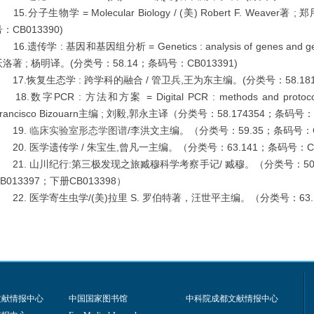
5.分子生物学 = Molecular Biology / (美) Robert F. Weaver
：CB013390)
6.遗传学 : 基因和基因组分析 = Genetics : analysis of genes and ge
沃洛著 ; 杨明译。(分类号：58.14；条码号：CB013391)
17.恢复生态学 : 跨学科的融合 / 管卫兵,王为东主编。(分类号：58.181
8.数字PCR : 方法和方案 = Digital PCR : methods and protocols 
rancisco Bizouarn主编 ; 刘毅,郭永主译（分类号：58.174354；条码号：
19.
/李洪文主编。（分类号：59.35；条码号：C
临床实验室形态学图谱
20. 医学遗传学 / 朱宝生,曾凡一主编。（分类号：63.141；条码号：CB
21. 山川纪行:第三极发现之旅臧穆科学考察手记/ 臧穆。（分类号：50.
B013397；下册CB013398）
22. 医学寄生虫学/(美)拉里 S. 罗伯特著，汪世平主编。（分类号：63.1
文献情报中心
·
中国国家图书馆
·
中科院成都文献情报中心