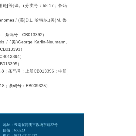
著 ; 郑用链[等]译。(分类号：58.17；条码
nomes / (美)D.L. 哈特尔,(美)M. 鲁
；条码号：CB013392)
/ (美)George Karlin-Neumann,
CB013393）
B013394）
013395）
8；条码号：上册CB013396；中册
8；条码号：EB009325）
地址：云南省昆明市教场东路32号
邮编：650223
电话：0871-65132477