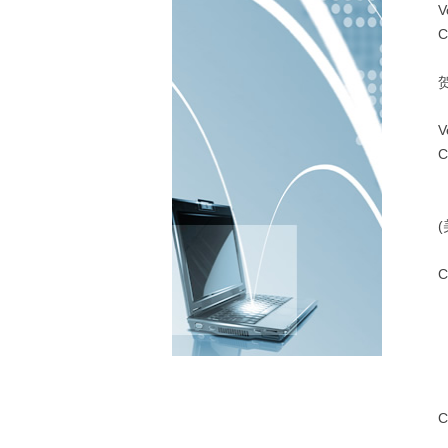
V
C
4
5
V
C
7
(
C
C
1