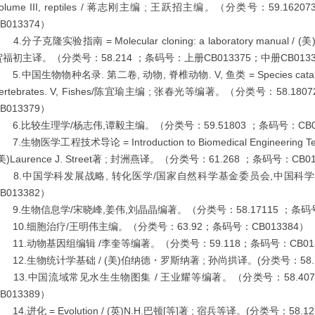
olume III, reptiles / 蒋志刚主编 ; 王跃招主编。（分类号：59.1
B013374）
.分子克隆实验指南 = Molecular cloning: a laboratory manual 
贺福初主译。（分类号：58.214 ；条码号：上册CB013375；中册CB0133
.中国生物物种名录. 第二卷, 动物, 脊椎动物. V, 鱼类 = Species catalogue o
ertebrates. V, Fishes/陈宜瑜主编 ; 张春光等编著。（分类号：58.1
B013379）
6.比较生理学/杨志伟,谭毅主编。（分类号：59.51803 ；条码号：CB01
.生物医学工程技术导论 = Introduction to Biomedical Engineering
美)Laurence J. Street著 ; 封洲燕译。（分类号：61.268 ；条码号：CB0
8.中国学科发展战略, 转化医学/国家自然科学基金委员会,中国科学院
B013382）
9.生物信息学/宋晓峰,姜伟,刘晶晶编著。（分类号：58.17115 ；条码号：
10.细胞治疗/王明伟主编。（分类号：63.92；条码号：CB013384）
11.动物基因组编辑 /李奎等编著。（分类号：59.118；条码号：CB01
12.生物统计学基础 / (美)伯纳德・罗斯纳著 ; 孙尚拱译。(分类号：58.10
13.中国流域常见水生生物图集 / 王业耀等编著。（分类号：58.4074
B013389）
4.进化 = Evolution / (英)N.H.巴顿[等]著 ; 宿兵等译。(分类号：58.