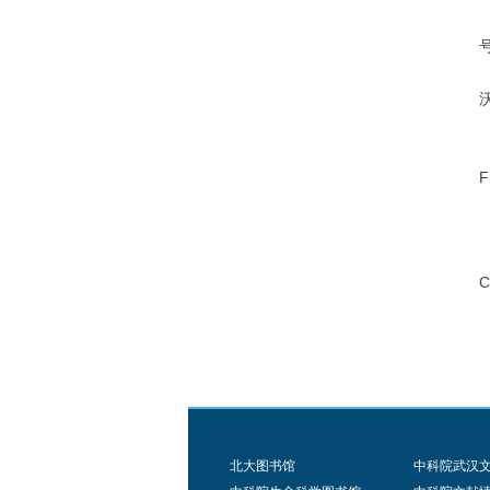
1
号
1
1
F
C
·
北大图书馆
·
中科院武汉