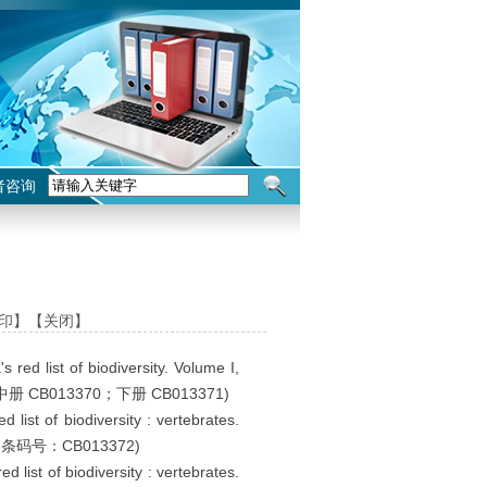
者咨询
）
印】
【关闭】
f biodiversity. Volume I,
 CB013370；下册 CB013371)
iodiversity : vertebrates.
 ;条码号：CB013372)
biodiversity : vertebrates.