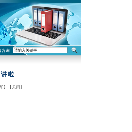
者咨询
开讲啦
印】
【关闭】
0