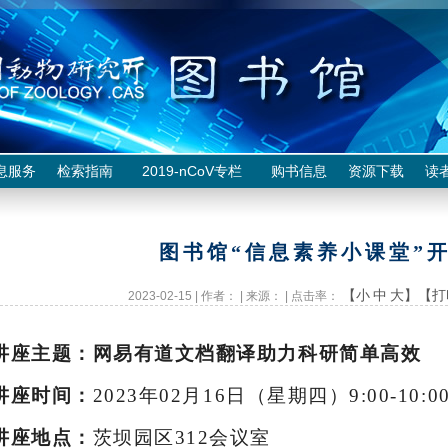
息服务
检索指南
2019-nCoV专栏
购书信息
资源下载
读
图书馆“信息素养小课堂”
【小
中
大】
【打
2023-02-15 | 作者： | 来源： | 点击率：
讲座主题：网易有道文档翻译助力科研简单高效
讲座时间：
2023
年
02
月
16
日（星期四）
9:00-10:0
讲座地点：
茨坝园区
312
会议室