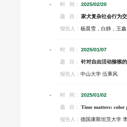
时 间：
2025/02/20
题 目：
家犬复杂社会行为交
报告人：
杨晨雪，白静，王鑫
时 间：
2025/01/07
题 目：
针对自由活动猕猴的
报告人：
中山大学 伍乘风
时 间：
2025/01/02
题 目：
Time matters: color 
报告人：
德国康斯坦茨大学 李