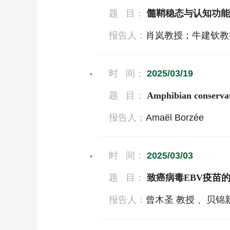
题 目：
髓鞘稳态与认知功能
报告人：
肖岚教授；牛建钦教
时 间：
2025/03/19
题 目：
Amphibian conservati
报告人：
Amaël Borzée
时 间：
2025/03/03
题 目：
致癌病毒EBV疫苗
报告人：
曾木圣 教授 、贝锦