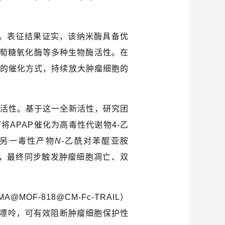
。表征结果证实，该纳米酶具备优
萄糖氧化酶等多种生物酶活性。在
的催化方式，持续放大肿瘤细胞的
活性。基于这一全新活性，研究团
可将
APAP
催化为高毒性代谢物
4-
乙
另一毒性产物
N
-
乙酰对苯醌亚胺
，最终同步触发肿瘤细胞凋亡、双
-MA@MOF-818@CM-Fc-TRAIL
）
嘌呤，可有效阻断肿瘤细胞保护性