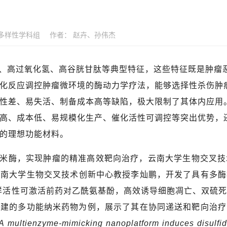
多样性学科组
作者：
赵卉、孙伟杰
、高过氧化氢、高谷胱甘肽等典型特征，这些特征既是肿瘤
化反应调控肿瘤微环境的酶动力学疗法，能够选择性杀伤肿
性差、易失活、制备成本高等缺陷，极大限制了其体内应用
高、成本低、易规模化生产、催化活性可调控等突出优势，
的理想功能材料。
米酶，实现肿瘤的精准高效靶向治疗，云南大学生物交叉技
云南大学生物交叉技术创新中心教授
李灿鹏
，开发了具有多酶
样活性可激活前药对乙酰氨基酚，高效诱导细胞凋亡、双硫
构建的多功能纳米药物为例，展示了其在协同递送和靶向治疗
A multienzyme-mimicking nanoplatform induces disulfidp