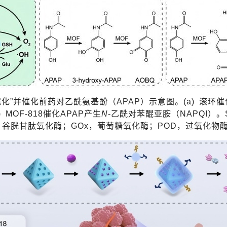
催化”并催化前药对乙酰氨基酚（
APAP
）示意图。
(a)
滚环催
)
MOF-818
催化
APAP
产生
N
-
乙酰对苯醌亚胺
（
NAPQI
）
。
，谷胱甘肽氧化酶；
GOx
，葡萄糖氧化酶；
POD
，过氧化
物