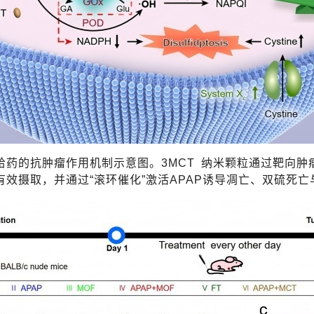
给药的
抗肿瘤作用机制示意图。
3MCT
纳米颗粒通过靶向肿
有效摄取
，并
通过
“
滚环催化
”
激活
APAP
诱导凋亡、
双
硫死亡