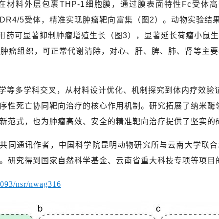
在材料外层包裹
THP-1
细胞膜，通过膜表面特性
Fc
受体高
DR4/5
受体，精准实现肿瘤靶向富集（图
2
）。动物实验结
用药可显著抑制肿瘤增殖生长（图
3
），
显著延长荷瘤小鼠
于肿瘤组织，可正常代谢清除，对心、肝、脾、肺、肾等主要
学等多学科交叉，从材料设计优化、机制探究到体内疗效验
序性死亡协同靶向治疗的核心作用机制。研究拓展了纳米酶
新范式，也为肿瘤高效、安全的精准靶向治疗提供了坚实的
共同通讯作者，中国科学院昆明动物研究所与云南大学联合
。研究得到国家自然科学基金、云南省重大科技专项等项目
.1093/nsr/nwag316