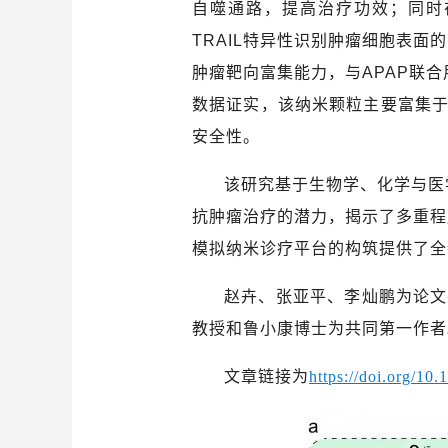
自噬通路，提高治疗功效；同时
TRAIL
特异性识别肿瘤细胞表面的
肿瘤靶向富集能力，与
APAP
联合
数据证实，该纳米颗粒主要富集
安全性。
该研究基于生物学、化学与医
抗肿瘤治疗的潜力，揭示了多重程
模拟纳米诊疗平台的构筑提供了全
赵卉、张亚平、李灿鹏为论文
教授和鲁小康博士为共同第一作者
文章链接为
https://doi.org/10