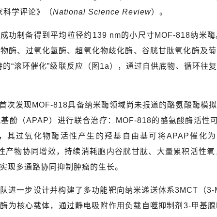
家科学评论》
（
National Science Review
）。
，成功制备得到平均粒径约
139 nm
的小尺寸
MOF-818
纳米酶
化物酶、过氧化氢酶、超氧化物歧化酶、谷胱甘肽氧化酶及葡
的“滚环催化”级联反应（图
1a
），通过自供底物、循环往复
首次发现
MOF-818
具备纳米酶领域尚未报道的酪氨酸酶模拟
氨基酚（
APAP
）进行联合治疗：
MOF-818
的酪氨酸酶活性
，其过氧化物酶活性产生的羟基自由基可将
APAP
催化为
性产物协同增效，持续消耗胞内谷胱甘肽、大量累积活性氧
实现多通路协同抑制肿瘤的生长。
队进一步设计并构建了多功能靶向纳米递送体系
3MCT
（
3
米酶为核心载体，通过静电吸附作用负载自噬抑制剂
3-
甲基腺