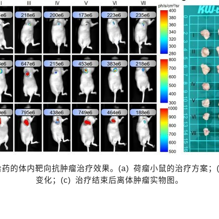
给药
的体内靶向抗肿瘤治疗
效果
。
(a)
荷瘤小鼠的治疗方案；
变化；
(
c
)
治疗结束后离体肿瘤实物图。