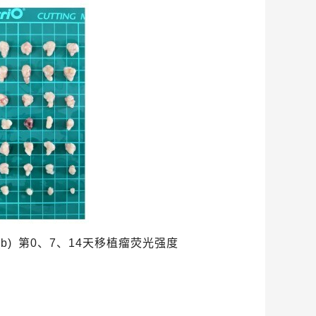
(
b
)
第
0
、
7
、
14
天移植瘤荧光强度