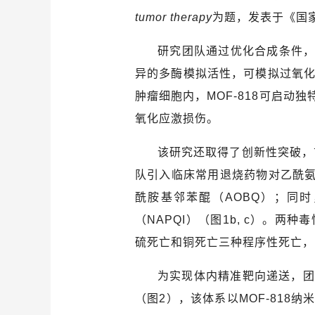
tumor therapy
为题，发表于《国
研究团队通过优化合成条件
异的多酶模拟活性，可模拟过氧
肿瘤细胞内，
MOF-818
可启动独特
氧化应激损伤。
该研究还取得了创新性突破，
队引入临床常用退烧药物对乙酰
酰胺基邻苯醌（
AOBQ
）；同时
（
NAPQI
）（图
1b, c
）。两种毒
硫死亡和铜死亡三种程序性死亡，
为实现体内精准靶向递送，团
（图
2
），该体系以
MOF-818
纳