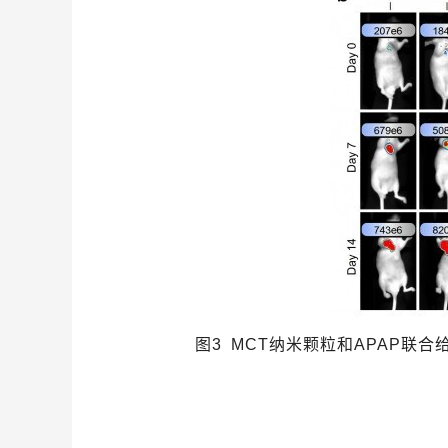
图
3
MCT
纳米
颗
粒
和
APAP
联合