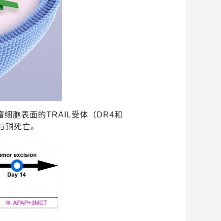
瘤细胞表面
的
TRAIL
受体
（
DR4
和
与铜死亡。