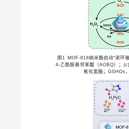
图
1 MOF-818
纳米酶启动“滚环
4-
乙酰胺基邻苯醌
（
AOBQ
）
；
(
c
氧化氢酶；
GSHOx