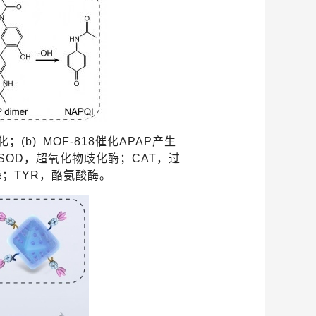
化
；
(
b
)
MOF-818
催化
APAP
产生
SOD
，超氧化物歧化酶；
CAT
，过
酶；
TYR
，酪氨酸酶
。