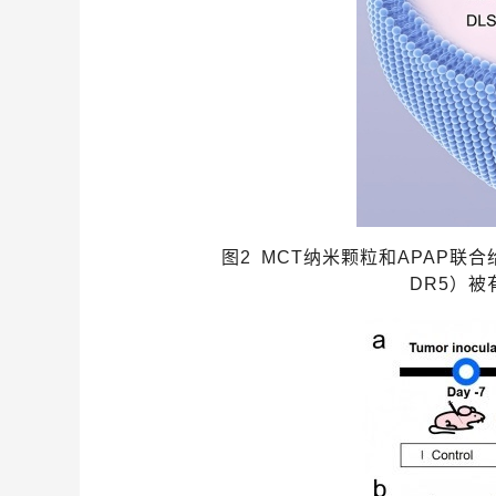
图
2
MCT
纳米
颗粒和
APAP
联合
DR5
）
被