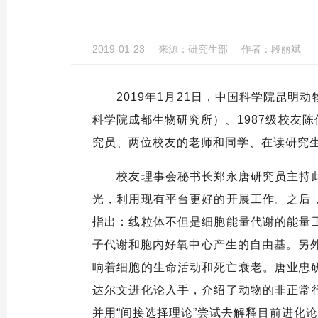
2019-01-23
来源：
研究生部
作者：
段丽斌
2019
年
1
月
21
日，中国科学院昆明动
科学院成都生物研究所）、
1987
级校友陈
究员、两位校友的老师和同学、在读研究
校友理事会秘书长郑永唐研究员主持
光，利用现有平台更好的开展工作。之后
指出：线粒体不但是细胞能量代谢的能量
子代谢和胞内好氧中心产生的自由基。另
响着细胞的生命活动和死亡衰老。唐业忠
达尔文进化论入手，介绍了动物的非正常
并用
“
间接选择理论
”
尝试去解释目前进化