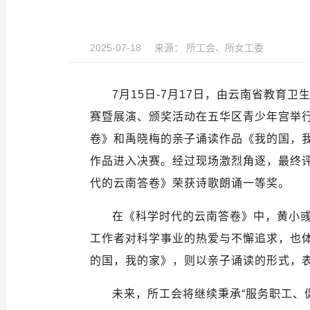
2025-07-18
来源：
所工会、所女工委
7
月
15
日
-7
月
17
日，由云南省教育卫
赛暨展演、颁奖活动在五华区青少年宫举
卷》和禹晓梅的亲子诵读作品《我的国，
作品进入决赛。经过现场激烈角逐，最终
代的云南答卷》荣获诗歌朗诵一等奖。
在《科学时代的云南答卷》中，黄小
工作者对科学事业的热爱与不懈追求，也
的国，我的家》，则以亲子诵读的形式，
未来，所工会将继续秉承“服务职工、