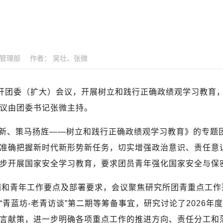
政管理部
作者：
吴壮、张微
开团委（扩大）会议，开展树立和践行正确政绩观学习教育
议由团委书记张微主持。
新、策马扬旌——树立和践行正确政绩观学习教育》的专题
准确把握新时代新形势新任务，切实增强政治意识、责任意
步开展国家安全学习教育，要求团员青年强化国家安全与保
团和青年工作要点及部署要求，会议聚焦研究所团青重点工作落
“青蓝坊
-
老青访谈”第二期等筹备事宜，研究讨论了
2026
年度
言献策，进一步明确各项重点工作的推进方向、责任分工和