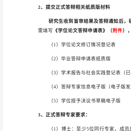
2、
提交正式答辩相关纸质版材料
研究生收到盲审结果及答辩通知后，
需填写
《
学位论文答辩申请表
》
（
附件
）
（
1
）学位论文修订情况登记表
（
2
）毕业答辩申请表纸质版
（
3
）
学术报告与社会实践登记表（
已
（
4）
答辩专家信息电子版（
电子版发
（
5）
学位授予决议书草稿电子版
3、正式
答辩专家要求：
（1）
博士：至少
5
位同行专家，成员