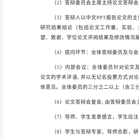
（
2）答辩委员会主席主持论文答辩会
（
3）
答辩人
以中文
PPT
报告论文的主
研究结果结论（包括论文工作量、实验、
望、致谢、学位论文评阅结果及修改情况
（
4）提问环节：
全体答辩委员及与会
（
5）内部会议：
全体委员针对论文
论文的学术评语, 并以无记名投票方式对
体意见。全体委员的三分之二以上
（
含三
（
6）
论文答辩会复会
, 由答辩委员
（
7）
导师、学生发表感言
，学生应注
（
8）
学生与答辩专家、导师合影，研