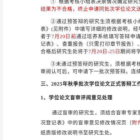
①
根据考核小组表决票情况确定研究
结果为不合格，终止申请同批次学位论文
②通过预答辩的研究生须根据考核小
表》(见附件）中填写详细的修改说明，经
者于
7
月
20
日前
通过培养系统填写答辩申
记表》、查重报告（只需打印章节报告）
合格后研究生处将于
7
月
20
日
-
25
日
期间将
③未通过预答辩的研究生，须根据考
审阅认可后，可申请下一批次预答辩。连
三、
2025年秋季批次学位论文正式答辩工
1、
学位论文盲审评阅意见处理
通过盲审的研究生，须结合盲审专家
况登记表》中的盲审意见修改情况页（
附
纸质版修改说明书至研究生处。