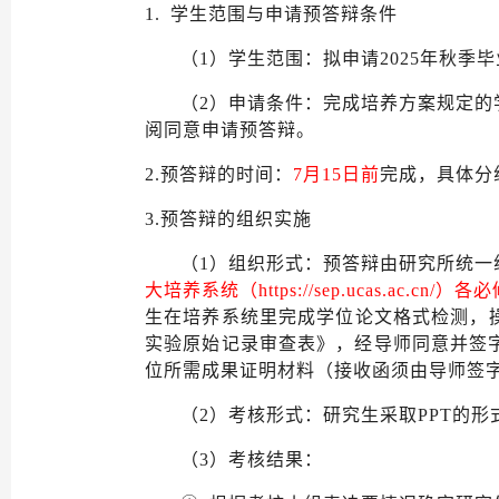
1.
学生范围与申请预答辩条件
（
1
）
学生范围：拟申请
202
5
年
秋
季毕
（
2
）
申请条件：完成培养方案规定的
阅同意申请预答辩。
2.
预答辩的时间
：
7
月
15
日前
完成，具体分
3.
预答辩的组织实施
（
1）组织形式：
预答辩由研究所统一
大培养系统（
https://sep.ucas.ac.
生在培养系统里完成学位论文格式检测，
实验原始记录审查表
》
，经导师同意并签
位所需成果证明材料（接收函须由导师签
（
2
）
考核形
式：研究生采取
PPT的形
（
3）
考核结果：