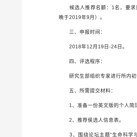
候选人推荐名额：
1
名，要求
晚于
2019
年
9
月）。
三、申报时间：
2018
年
12
月
19
日
-24
日。
四、评选程序：
研究生部组织专家进行所内初
五、所需提交材料：
1
、准备一份英文版的个人简
2
、推荐侯选人信息表。
3
、围绕论坛主题“生命科学