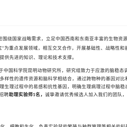
围绕国家战略需求，立足中国西南和东南亚丰富的生物资
究
为重点发展领域，相互交叉合作，开展基础性、战略性和
”
提供先进的知识、理论和技术支撑。
属于中国科学院昆明动物研究所，研究组致力于应激的脑稳态
多样性的遗传资源和脑科学相结合，通过跨物种的基因对比
理生理过程中的易感和抗性基因，明确生理病理过程中脑稳
招聘
助理实验师
名，
诚挚邀请优秀候选人加入我们的团队，
1
组化、细胞和生化
、
负责实验鼠的繁殖与种群管理
等相关的科