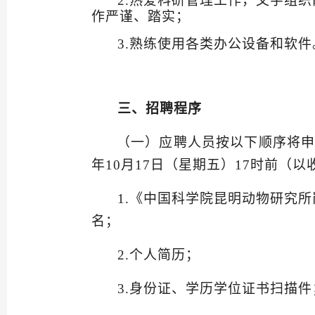
2
.
热爱科研管理工作，文字组织
作严谨、踏实
；
3
.
熟练使用各类办公设备和软件
三
、招聘程序
（一）
应聘人员
按以下顺序将
年
10
月
17
日
（星期
五
）
17
时
前（
以
1.
《中国科学院昆明
动
物研究所
名；
2.
个人简历；
3.
身份证、学历学位证书扫描件