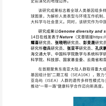
史前演化的地理边界。
该研究成果标志着全球人类基因组多
球图景，为解析人类表型与环境互作机制
大科学与社会意义。同时，该研究作为中
研究成果以
Genome diversity and si
14
日在线发表于
Nature
（文章链接
https:
耀喜
研究员、
张晓明
研究员、
彭旻晟
研究
研究所
宿兵
研究员、
张亚平
研究员、
孔庆
海交通大学、中国科学院数学与系统科学
科学院、科技部、国家基金委、云南省和
在首期聚焦东南亚大陆人群取得重大
基因组计划
”
二期工程（
SEA10K
），致力
亚岛屿（
ISEA
）人群的遗传多样性模式与
推动
“
一带一路
”
健康科学合作迈向新高度。