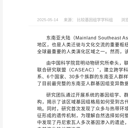
2025-05-14
来源：
比较基因组学学科组
浏览
东南亚大陆（
Mainland Southeast As
地区，也是人类迁徙与文化交流的重要枢
全球最重要的人类演化区域之一。然而，该
由中国科学院昆明动物研究所牵头，
联合研究联盟（
CASEAC
）
"
，建立跨学
系、
6
个国家、
30
多个族群的东南亚人群
了目前最完整的东南亚人群基因组变异数
研究团队通过开展系统的基因组学、
构，揭示了该区域基因组格局如何受到古
响。同时，研究首次发现了众多与热带环
征形成的遗传机制，为理解自然选择如何
中发现了丹尼索瓦人多次基因渗入的遗迹