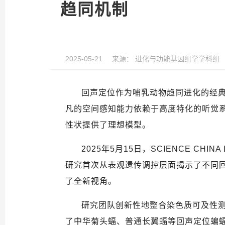
趋同机制
2025-05-21
来源：
进化与功能基因组学学科组
回声定位作为哺乳动物趋同进化的经
凡的空间感知能力依赖于高度特化的听觉
性状提供了理想模型。
2025
年
5
月
15
日，
SCIENCE CHINA L
研究首次从表观遗传调控层面揭示了不同
了全新视角。
研究团队创新性地整合染色质可及性
了中华菊头蝠、普通长翼蝠等回声定位蝙