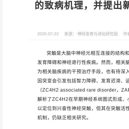
的致病机理，并提出
2025-07-22
来源：
神经发育与进化研究组
作
突触是大脑中神经元相互连接的结构
发育障碍和神经退行性疾病。然而，相关
为相关脑疾病的干预治疗手段，也有待深
因突变会引发包括智力障碍、发育迟滞、
（
ZC4H2 associated rare disorder
，
ZA
解析了
ZC4H2
在早期神经系统图式形成、
以定位到兴奋性神经突触，但其在突触活
机制，仍缺乏相关研究。