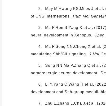
2. May M,Hwang KS,Miles J,et al. (
of CNS interneurons.
Hum Mol Genet
2
3. Ma P,Ren B,Yang X,et al. (2017
neural development in Xenopus.
Open 
4. Ma P,Song NN,Cheng X,et al. (2
modulating Shh/Gli signaling.
J Mol Cel
5. Song NN,Ma P,Zhang Q,et al. (2
noradrenergic neuron development.
De
6. Li Y,Yang C,Wang H,et al. (202
development and Shh-group medullobl
7. Zhu L,Zhang L,Cha J,et al. (20