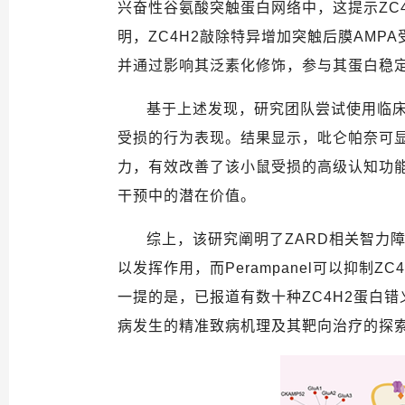
兴奋性谷氨酸突触蛋白网络中，这提示
ZC
明，
ZC4H2
敲除特异增加突触后膜
AMPA
并通过影响其泛素化修饰，参与其蛋白稳
基于上述发现，研究团队尝试使用临
受损的行为表现。结果显示，吡仑帕奈可
力，有效改善了该小鼠受损的高级认知功
干预中的潜在价值。
综上，该研究阐明了
ZARD
相关智力
以发挥作用，而
Perampanel
可以抑制
ZC
一提的是，已报道有数十种
ZC4H2
蛋白错
病发生的精准致病机理及其靶向治疗的探