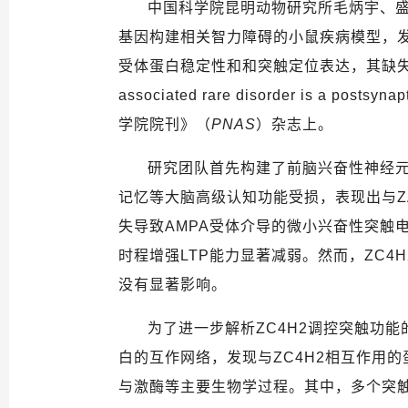
中国科学院昆明动物研究所毛炳宇、
基因构建相关智力障碍的小鼠疾病模型，
受体蛋白稳定性和和突触定位表达，其缺失
associated rare disorder is a postsynapti
学院院刊》（
PNAS
）杂志上。
研究团队首先构建了前脑兴奋性神经
记忆等大脑高级认知功能受损，表现出与
失导致
AMPA
受体介导的微小兴奋性突触
时程增强
LTP
能力显著减弱。然而，
ZC4H
没有显著影响。
为了进一步解析
ZC4H2
调控突触功能
白的互作网络，发现与
ZC4H2
相互作用的
与激酶等主要生物学过程。其中，多个突