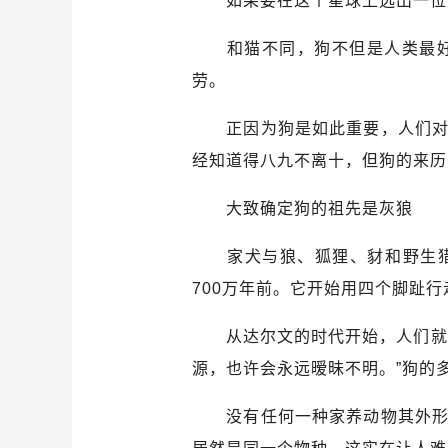
如果要在这个星球上选出一位人
和猫不同，狗不但是人类最好的
劳。
正因为狗是如此重要，人们对弄
经知道得八九不离十，但狗的来历
大致确定狗的祖先是灰狼
家犬与狼、狐狸、豺和野生猎狗
700万年前。它开始用四个脚趾
从达尔文的时代开始，人们就对
源，也许会永远暧昧不明。”狗的
没有任何一种家养动物其外形和