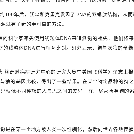
以置信。以至于在很长一段时间里，人们认为狗一定起源于
00年后，沃森和克里克发现了DNA的双螺旋结构，从而
起源就有了新的更可靠的方法。
的科学家率先使用线粒体DNA来追溯狗的祖先，他们将来
2只豺的线粒体DNA进行相互比对。研究显示，狗与灰狼的亲
·赫奇逊癌症研究中心的研究人员在美国《科学》杂志上报告
并与狼的基因比较，得出了一些结果。在某个特定品种的狗之
异就像不同种族的人与人之间的差异一样。尽管所有狗的99
是在某一个地方被人类一次性驯化，然后向世界各地传播