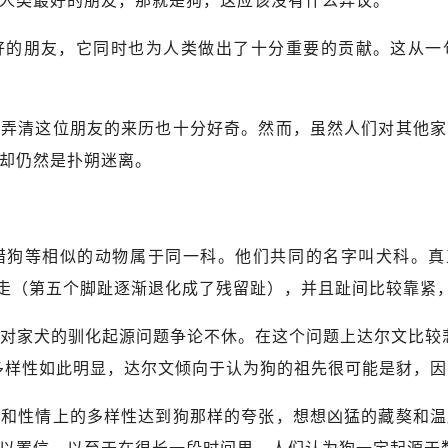
类最好的朋友，那就是狗，这应该没有什么异议。
朋友，它同时也为人类做出了十分重要的贡献。这从一
清这位朋友的来历也十分好奇。然而，虽然人们对其他家
却仍然是扑朔迷离。
等相似的动物属于同一科。他们共同的名字叫犬科。真正
行走（第五个脚趾逐渐退化成了残留趾），并且趾间比较靠紧
家犬的驯化起源问题争论不休。在这个问题上达尔文比较悲
多样性如此明显，达尔文倾向于认为狗的祖先很可能是豺，
性情上的多样性达到狗那样的夸张，想想凶猛的藏獒和温