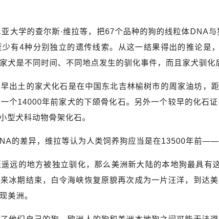
大学的查尔斯·维拉等，把67个品种的狗的线粒体DNA与
至少有4种分别独立的遗传线索。从这一结果得出的推论是，
家犬是不同时间、不同地点发生的驯化事件，而且家犬驯化
土的家犬化石是在中国东北吉林榆树市的周家油坊，距今26
一个14000年前家犬的下颌骨化石。另外一个较早的化石
个小型犬科动物骨架化石。
A的差异，维拉等认为人类饲养狗应当是在13500年前—
远的地方被独立驯化，那么美洲新大陆的本地狗最具有这
后来冰期结束，白令海峡恢复原貌再次成为一片汪洋，到达美
现美洲。