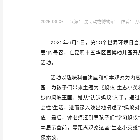
2025-06-06
来源：
昆明动物博物馆
作者：
孙
2025
年
6
月
5
日，第
53
个世界环境日当
要”的号召，在昆明市五华区园博幼儿园开展
活动。
活动以趣味科普讲座和标本观察为内
园，为孩子们带来主题为《蚂蚁
-
生态小英
妙的蚂蚁王国。她从“认识蚂蚁”入手，通
会性”生活，进而深入浅出地阐述了“蚂蚁
值，最后，钟老师还引导孩子们“学习蚂蚁
本展示盒前，零距离观察这些“生态小英雄
探索欲。