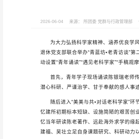
2026-06-04
来源：
所团委 党群与行政管理部
为大力弘扬科学家精神、涵养优良学
退休党支部联合举办“青蓝坊•老青访谈”
动设置“青年诵读”“遇见老科学家”“手稿观
首先，青年学子现场诵读陈银瑞老师
潜心科研、严谨治学、甘于奉献的感人事
随后进入“美美与共•对话老科学家”
忆建所初期标本短缺、设施简陋的艰苦创
忆当年研读陈老著作、远赴海外求学的缘
建福、吴壮立足自身课题研究、科研动力