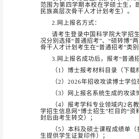
范围为第四学期本校在学硕士生，
民族高层次骨干人才计划考生）。
2.
网上报名方式：
请考生
登录
中国科学院大学招
况分别选择
“
普通招考
”
、
“
硕转博
”
两
骨干人才计划考生在
“
普通招考
”
类别
3.
网上报名成功后，报考
“
普通
（
1
）博士报考材料目录（下载
（
2
）
2026
年招收攻读博士学位
（
3
）网上报名系统生成的攻读
（
4
）
报考学科专业领域内
2
名
学招生信息网
“
博士招生
”
栏目的
“
资
封后由考生转交）；
（
5
）本科及硕士课程成绩单
（
生提供学生证复印件）；