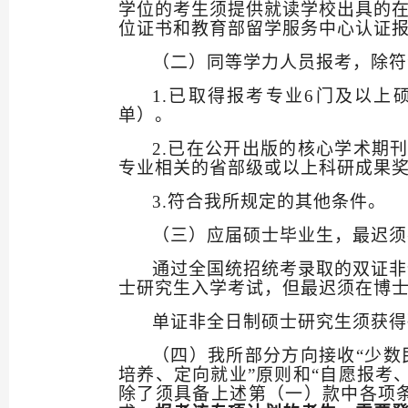
学位的考生须提供就读学校出具的
位证书和教育部留学服务中心认证
（二）同等学力人员报考，除符
1.
已取得报考专业
6
门及以上
单）。
2.
已在公开出版的核心学术期
专业相关的省部级或以上科研成果
3.
符合
我所
规定的其他条件。
（三）应届硕士毕业生，最迟须
通过全国统招统考录取的双证非
士研究生入学考试，但最迟须在博
单证非全日制硕士研究生须获得
（四）
我所部分方向接收
“少
培养、定向就业
”
原则和
“
自愿报考
除了
须具备
上述第（一）款中各项