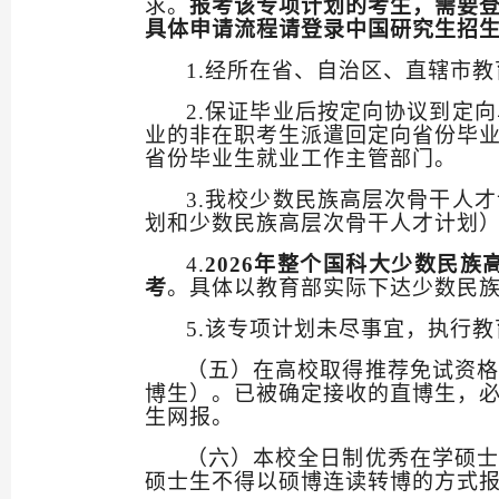
求。
报考该专项计划的考生，需要
具体申请流程请登录中国研究生招
1.
经所在省、自治区、直辖市教
2.
保证毕业后按定向协议到定向
业的非在职考生派遣回定向省份毕
省份毕业生就业工作主管部门。
3.
我校少数民族高层次骨干人才
划和少数民族高层次骨干人才计划
4.
2026
年
整个国科大
少数民族
考
。
具体以教育部实际下达少数民
5
.
该
专项计划
未尽事宜，
执行
教
（五）在高校取得推荐免试资格
博生）。已被确定接收的直博生，
生网报。
（六）本校全日制优秀在学硕士
硕士生不得以硕博连读转博的方式