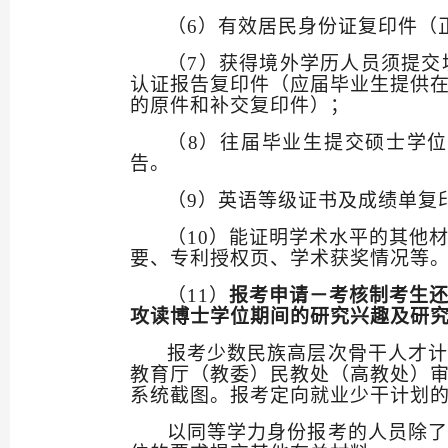
（
6
）有效居民身份证复印件（
（
7
）获得境外学历人员须提交
认证报告复印件（应届毕业生提供
的原件和补交复印件）；
（
8
）往届毕业生提交硕士学位
告。
（
9
）英语等级证书及成绩单复
（
10
）能证明学术水平的其他
要、专利授权页、学术获奖情况等
（
11
）
报考申请－考核制考生
攻读博士学位期间的研究兴趣及研
报考少数民族高层次骨干人才计
教育厅（教委）民教处（高教处）
系统截图
。
报考定向就业少干计划
以同等学力身份报考的人员除了