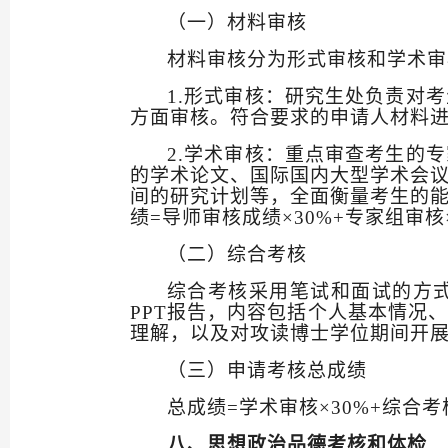
（一）材料审核
材料审核分为形式审核和学术审
1.
形式审核：研究生处负责对考
方面审核。符合要求的申请人材料
2.
学术审核：重点审查考生的专
的学术论文、国际国内大型学术会
间的研究计划等，全面衡量考生的
绩
=
导师审核成绩×
30%+
专家组审核
（二）综合考核
综合考核采用笔试和面试的方
PPT
报告，内容包括个人基本情况、
理解，以及对攻读博士学位期间开
（三）申请考核总成绩
总成绩
=
学术审核×
30%+
综合考
八、
思想政治品德考核和体检