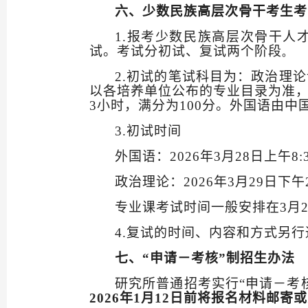
六、少数民族高层次骨干考生考
1.
报考少数民族高层次骨干人
试。考试分初试、复试两个阶段
。
2.
初试的笔试科目为：政治理论
以各培养单位公布的专业目录为准
3
小时，满分为
100
分。外国语由中
3.
初试时间
外国语：
2026
年
3
月
28
日上午
8:
政治理论：
2026
年
3
月
29
日下午
专业课考试时间一般安排在
3
月
4.
复试的时间、内容和方式另行
七、
“申请－考核”制招生办法
研究所普通招考实行
“申请－考
2026
年
1
月
12
日前将报名材料邮寄或