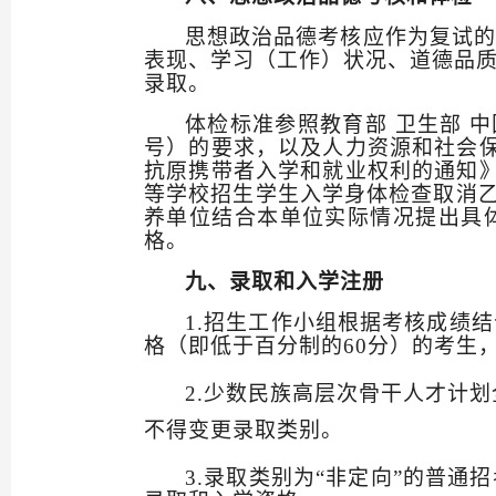
思想政治品德考核应作为复试的
表现、学习（工作）状况、道德品
录取。
体检标准参照教育部
卫生部
中
号）的要求，以及人力资源和社会保
抗原携带者入学和就业权利的通知
等学校招生学生入学身体检查取消
养单位结合本单位实际情况提出具
格。
九、录取和入学注册
1.
招生工作小组根据考核成绩结
格（即低于百分制的
60
分）的考生
2.
少数民族高层次骨干人才计划
不得变更录取类别。
3.
录取类别为“非定向”的普通