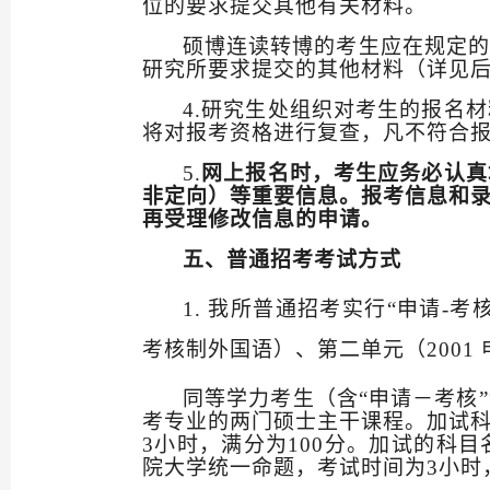
位的要求提交其他有关材料。
硕博连读转博的考生应在规定的
研究
所要求提交的其他材料（详见
4.
研究生处组织对考生的报名材
将对报考资格进行复查，凡不符合
5.
网上报名时，考生应务必认真
非定向）等重要信息。报考信息和
再受理修改信息的申请。
五、普通招考考试方式
1.
我所普通招考实行“申请
-
考
考核制外国语）、第二单元（
2001
同等学力考生（含
“申请－考核
考专业的两门硕士主干课程。加试
3
小时，满分为
100
分。加试的科目
院大学统一命题，考试时间为
3
小时