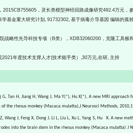
，
2015CB755605
，灵长类模型神经回路成像研究
492.4
万元，
科学基金重大研究计划
, 91732302,
基于病毒介导基因
编辑的孤
院战略性先导科技专项（
B
类），
XDB32060200
，克隆工
具猴
院
2021
年度技术支撑人才
(
技术能手类）
,30
万元
,
在研
,
主持
ng G, Tan H, Jiang H, Wang J, Ma Y(*), Hu X(*), A new MRI approach f
es of the rhesus monkey (Macaca mulatta),J Neurosci Methods, 2010,1
 Wang J, Feng X, Dong J, Li L, Liu L, Xu L, Yang S, Hu
X. A new meth
ctrodes into the brain stem in the rhesus monkey (Macaca mulatta) J N