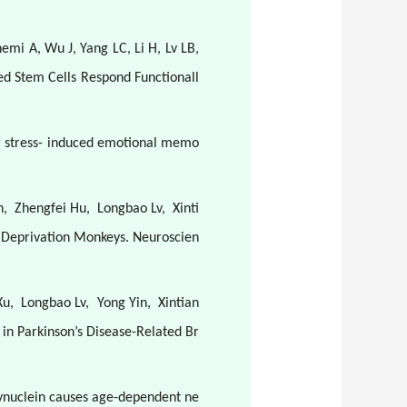
mi A, Wu J, Yang LC, Li H, Lv LB,
ted Stem Cells Respond Functionall
or stress- induced emotional memo
n,
Zhengfei Hu,
Longbao Lv,
Xinti
l Deprivation Monkeys. Neuroscien
Xu,
Longbao Lv,
Yong Yin,
Xintian
in Parkinson’s Disease-Related Br
-synuclein causes age-dependent ne