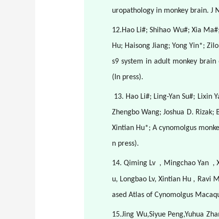
uropathology in monkey brain. J 
12.Hao Li#; Shihao Wu#; Xia Ma#;
Hu; Haisong Jiang; Yong Yin*; Zil
s9 system in adult monkey brain 
(In press).
13. Hao Li#; Ling-Yan Su#; Lixin
Zhengbo Wang; Joshua D. Rizak; B
Xintian Hu*; A cynomolgus monkey
n press).
14. Qiming Lv
, Mingchao Yan
,
u, Longbao Lv, Xintian Hu , Rav
ased Atlas of Cynomolgus Macaqu
15.Jing Wu,Siyue Peng,Yuhua Zha