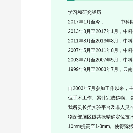
学习和研究经历
2017
年
1
月至今，
中科
2013
年
8
月至
2017
年
1
月，中科
2011
年
8
月至
2013
年
8
月，中科
2007
年
5
月至
2011
年
8
月，中科
2003
年
7
月至
2007
年
5
月，中科
1999
年
9
月至
2003
年
7
月，云
自
2003
年
7
月参加工作以来，
位手术工作。累计完成猕猴、
我所灵长类实验平台及非人灵
物深部脑区磁共振精确定位技
10mm
提高至
1-3mm
。使得猕