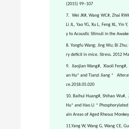
(2015) 99–107
7.
Wei JK#, Wang WC#, Zhai RW#, 
Li JL, Yao YG, Xu L, Feng XL, Yin
y to Acoustic Stimuli in the Awak
8. Yongfu Wang; Jing Wu; Bi Zhu;
ry deficit in mice. Stress. 2012 
9.
Jiaojian Wang#,
Xiaoli Feng#,
an Hu* and Tianzi Jiang *
Altera
ce.2018.05.020
10. Baihui Huang#, Shihao Wu#,
Hu* and Hao Li * Phosphorylated 
ain Areas of Aged Rhesus Monkey
11.Yang W, Wang G, Wang CE, Guo X