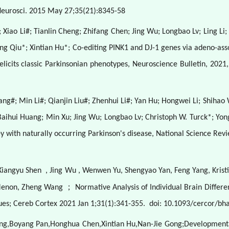
Neurosci. 2015 May 27;35(21):8345-58
 Xiao Li#; Tianlin Cheng; Zhifang Chen; Jing Wu; Longbao Lv; Ling Li
ong Qiu*; Xintian Hu*; Co-editing PINK1 and DJ-1 genes via adeno-as
elicits classic Parkinsonian phenotypes, Neuroscience Bulletin, 202
 Yang#; Min Li#; Qianjin Liu#; Zhenhui Li#; Yan Hu; Hongwei Li; Shi
aihui Huang; Min Xu; Jing Wu; Longbao Lv; Christoph W. Turck*; Yon
 with naturally occurring Parkinson's disease, National Science Rev
 Xiangyu Shen
, Jing Wu , Wenwen Yu, Shengyao Yan, Feng Yang, Kristi
；
i Menon, Zheng Wang
Normative Analysis of Individual Brain Differ
es; Cereb Cortex 2021 Jan 1;31(1):341-355.
doi: 10.1093/cercor/bh
ng,Boyang Pan,Honghua Chen,Xintian Hu,Nan-Jie Gong;Developmental