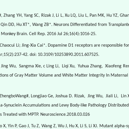
Zhang YH, Yang SC, Rizak J, Li L, Xu LQ, Liu L, Pan MK, Hu YZ, Ghane
 Y, Qin DD, Hu XT*, Wang ZB*. Neurons Differentiated from Transplan
e Monkey Brain. Cell Rep. 2016 Jul 26;16(4):1016-25.
 Chaocui Li; Jing-Xia Cai*. Dopamine D1 receptors are responsible f
Mar;15(2):237-42. doi: 10.3109/10253890.2011.607525.
Jing Wu,
Sangma Xie, c Ling Li,
Liqi Xu,
Yuhua Zhang,
Xiaofeng Re
tions of Gray Matter Volume and White Matter Integrity In Materna
ZhengboWang#, Longjiao Ge, Joshua D. Rizak,
Jing Wu,
Jiali Li,
Lin 
a-Synuclein Accumulations and Lewy Body-like Pathology Distributed 
s Treated with MPTP. Neuroscience.2018.03.026
, Yin P, Gao J, Tu Z, Wang Z, Wu J, Hu X, Li S, Li XJ. Mutant alpha