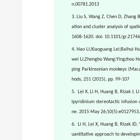
n.00781.2013
3. Liu S, Wang Z, Chen D, Zhang B,
ation and cluster analysis of spa
1608-1620. doi: 10.1101/gr.21746
4. Hao Li;Xiaoguang Lei;Baihui 
wei Li;Zhengbo Wang;Yingzhou Hu;
ping Parkinsonian monkeys (Macac
hods, 251 (2015), pp. 99-107
5.
Lei X, Li H, Huang B, Rizak J, L
lpyridinium stereotactic infusion
ne. 2015 May 26;10(5):e0127953.
6.
Li H, Lei X, Huang B, Rizak JD,
uantitative approach to developi