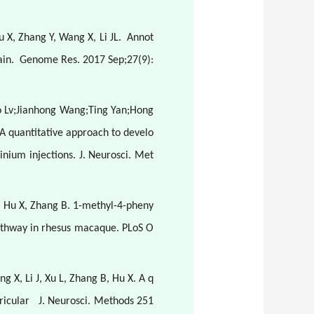
 X, Zhang Y, Wang X, Li JL.
Annot
in.
Genome Res. 2017 Sep;27(9):
o Lv;Jianhong Wang;Ting Yan;Hong
A quantitative approach to develo
nium injections. J. Neurosci. Met
u L, Hu X, Zhang B. 1-methyl-4-pheny
 pathway in rhesus macaque. PLoS O
ng X, Li J, Xu L, Zhang B, Hu X. A q
ricular
J. Neurosci. Methods 251