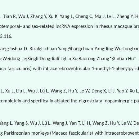
 Tian R, Wu J, Zhang Y, Xu K, Yang L, Cheng C, Ma J, Lv L, Zheng Y, Hu
tiotemporal- and sex-related lncRNA expression in rhesus macaque bra
3.116.
Huang;Joshua D. Rizak;Lichuan Yang;Shangchuan Yang;Jing Wu;Longba
Weidong Le;Xingli Deng;Jiali Li;Lin Xu;Baorong Zhang*;Xintian Hu*
a fascicularis) with intracerebroventricular 1-methyl-4-phenylpyridi
i L, Xu L, Liu L, Wu J, Lü L, Wang Z, Hu Y, Le W, Deng X, Li J, Yao Y, X
 completely and specifically ablated the nigrostriatal dopaminergic
 Yang L, Yang S, Wu J, Lü L, Wang J, Yan T, Li H, Wang Z, Hu Y, Le W, De
ng Parkinsonian monkeys (Macaca fascicularis) with intracerebrovent