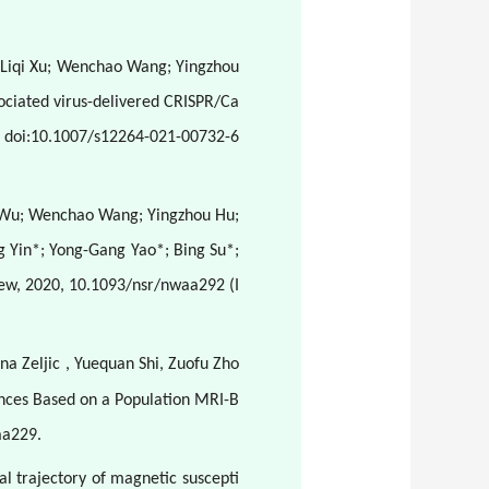
; Liqi Xu; Wenchao Wang; Yingzhou
sociated virus-delivered CRISPR/Ca
1, doi:10.1007/s12264-021-00732-6
hao Wu; Wenchao Wang; Yingzhou Hu;
g Yin*; Yong-Gang Yao*; Bing Su*;
iew, 2020, 10.1093/nsr/nwaa292 (I
na Zeljic , Yuequan Shi, Zuofu Zho
ences Based on a Population MRI-B
aa229.
 trajectory of magnetic suscepti