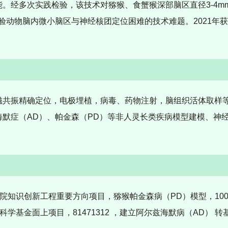
能。经多次实践检验，该技术对猕猴、食蟹猴深部脑区直径
3-4m
验动物脑内微小脑区与神经核团定位困难的技术难题。
2021
年获
磁共振精确定位，电极埋植，病毒、药物注射，脑组织活体取样
海默症（
AD
）、帕金森（
PD
）等非人灵长类疾病模型建模、神
院知识创新工程重要方向项目，猕猴帕金森病（
PD
）模
型，
10
科学基金面上项目，
81471312
，建立阿尔兹海默病（
AD
）
转