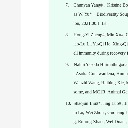
7.
Chunyan Yang#
，
Kristine B
as W. Yu*
，
Biodiversity Sou
ion, 2021,00:1-13
8.
Hong-Yi Zheng#, Min Xu#, C
iao-Lu Li, Yu-Qi He, Xing-
ell immunity during recover
9.
Nalini Yasoda Hirimuthugoda
r Asoka Gunawardena, Humpit
Wenzhi Wang, Haibing Xie, M
some, and MC1R, Animal Gene
10.
Shaojun Liu#*, Jing Luo# , J
in Lu, Wei Zhou , Guoliang 
g, Rurong Zhao , Wei Duan 