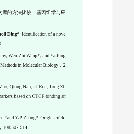
文库的方法比较，基因组学与应
oli Ding*
, Identification of a nove
0
rphy, Wen-Zhi Wang*, and Ya-Ping
Methods in Molecular Biology
，
2
 Mao, Qiong Nan, Li Ren, Tong Zh
omarkers based on CTCF-binding sit
en *and Y-P Zhang*. Origins of do
，
108:507-514