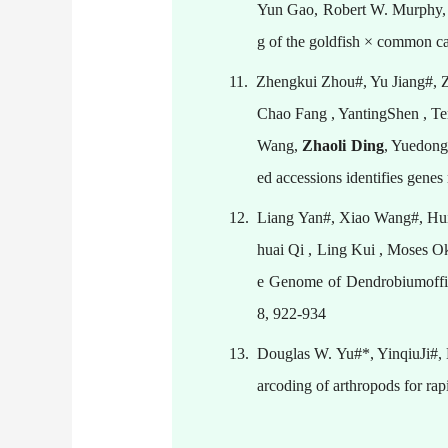
Yun Gao, Robert W. Murphy, Y
g of the goldfish × common c
11.
Zhengkui Zhou#, Yu Jiang#, 
Chao Fang , YantingShen , T
Wang,
Zhaoli Ding
, Yuedong
ed accessions identifies gene
12.
Liang Yan#, Xiao Wang#, Hui
huai Qi , Ling Kui , Moses O
e Genome of Dendrobiumoffici
8, 922-934
13.
Douglas W. Yu#*, YinqiuJi#,
arcoding of arthropods for ra