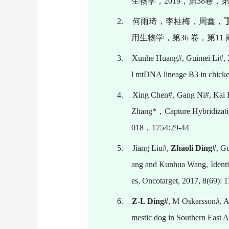
生物学，
2019
，第
38
卷，
2.
何雨琦，李桂梅，周鑫，
用生物学，第
36
卷，第
11
3.
Xunhe Huang#, Guimei Li#, 
l mtDNA lineage B3 in chicke
4.
Xing Chen#, Gang Ni#, Kai
Zhang*
，
Capture Hybridizat
018
，
1754:29-44
5.
Jiang Liu#,
Zhaoli Ding#
, G
ang and Kunhua Wang, Identifi
es, Oncotarget, 2017, 8(69):
6.
Z-L Ding#
, M Oskarsson#, A
mestic dog in Southern East 