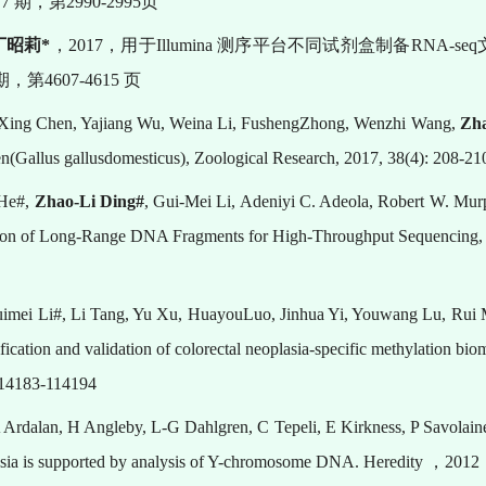
第
7
期，第
2990-2995
页
丁昭莉
*
，
2017
，用于
Illumina
测序平台不同试剂盒制备
RNA-seq
期，第
4607-4615
页
Xing Chen, Yajiang Wu, Weina Li, FushengZhong, Wenzhi Wang,
Zha
n(Gallus gallusdomesticus), Zoological Research, 2017, 38(4): 208-21
 He#,
Zhao-Li Ding#
, Gui-Mei Li, Adeniyi C. Adeola, Robert W. Mu
ion of Long-Range DNA Fragments for High-Throughput Sequencing, 
uimei Li#, Li Tang, Yu Xu, HuayouLuo, Jinhua Yi, Youwang Lu, Rui
cation and validation of colorectal neoplasia-specific methylation bi
 114183-114194
 Ardalan, H Angleby, L-G Dahlgren, C Tepeli, E Kirkness, P Savolain
Asia is supported by analysis of Y-chromosome DNA. Heredity
，
2012