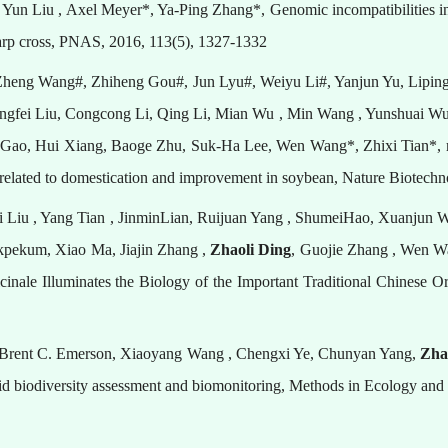
un Liu , Axel Meyer*, Ya-Ping Zhang*, Genomic incompatibilities in t
arp cross, PNAS, 2016, 113(5), 1327-1332
Zheng Wang#, Zhiheng Gou#, Jun Lyu#, Weiyu Li#, Yanjun Yu, Lipin
engfei Liu, Congcong Li, Qing Li, Mian Wu , Min Wang , Yunshuai W
Gao, Hui Xiang, Baoge Zhu, Suk-Ha Lee, Wen Wang*, Zhixi Tian*, re
s related to domestication and improvement in soybean, Nature Biotech
 Liu , Yang Tian , JinminLian, Ruijuan Yang , ShumeiHao, Xuanjun W
kpekum, Xiao Ma, Jiajin Zhang ,
Zhaoli Ding
, Guojie Zhang , Wen W
nale Illuminates the Biology of the Important Traditional Chinese Or
 Brent C. Emerson, Xiaoyang Wang , Chengxi Ye, Chunyan Yang,
Zha
pid biodiversity assessment and biomonitoring, Methods in Ecology and