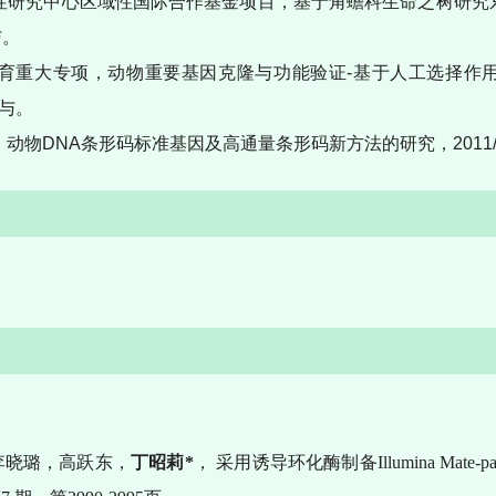
样性研究中心区域性国际合作基金项目，基于角蟾科生命之树研
与。
种培育重大专项，动物重要基因克隆与功能验证-基于人工选择作
参与。
动物DNA条形码标准基因及高通量条形码新方法的研究，2011/01-
李晓璐，高跃东，
丁昭莉
*
，
采用诱导环化酶制备
Illumina Mate-