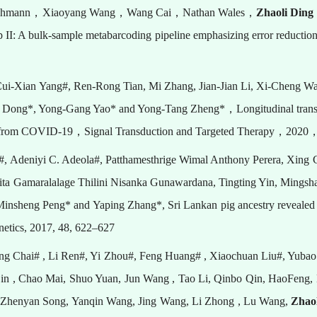
ohmann
，
Xiaoyang Wang
，
Wang Cai
，
Nathan Wales
，
Zhaoli Ding
p II: A bulk-sample metabarcoding pipeline emphasizing error reductio
ui-Xian Yang#, Ren-Rong Tian, Mi Zhang, Jian-Jian Li, Xi-Cheng W
Qi Dong*, Yong-Gang Yao* and Yong-Tang Zheng*
，
Longitudinal tran
y from COVID-19
，
Signal Transduction and Targeted Therapy
，
2020
#, Adeniyi C. Adeola#, Patthamesthrige Wimal Anthony Perera, Xing 
a Gamaralalage Thilini Nisanka Gunawardana, Tingting Yin, Mings
insheng Peng* and Yaping Zhang*, Sri Lankan pig ancestry reveale
tics, 2017, 48, 622–627
ing Chai# , Li Ren#, Yi Zhou#, Feng Huang# , Xiaochuan Liu#, Yuba
Lin , Chao Mai, Shuo Yuan, Jun Wang , Tao Li, Qinbo Qin, HaoFeng
, Zhenyan Song, Yanqin Wang, Jing Wang, Li Zhong , Lu Wang,
Zhao