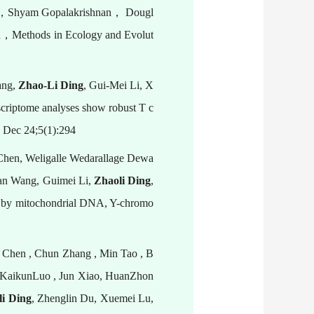
，
Shyam Gopalakrishnan
，
Dougl
n
，
Methods in Ecology and Evolut
ang,
Zhao-Li Ding
, Gui-Mei Li, X
scriptome analyses show robust T c
，
Dec 24;5(1):294
Chen, Weligalle Wedarallage Dewa
han Wang, Guimei Li,
Zhaoli Ding
,
d by mitochondrial DNA, Y-chromo
o Chen , Chun Zhang , Min Tao , B
, KaikunLuo , Jun Xiao, HuanZhon
li Ding
, Zhenglin Du, Xuemei Lu,