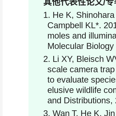
其他代表性论文
/
专
1. He K, Shinohara
Campbell KL*. 201
moles and illumina
Molecular Biology 
2. Li XY, Bleisch 
scale camera trap
to evaluate speci
elusive wildlife c
and Distributions,
3. Wan T, He K, Ji