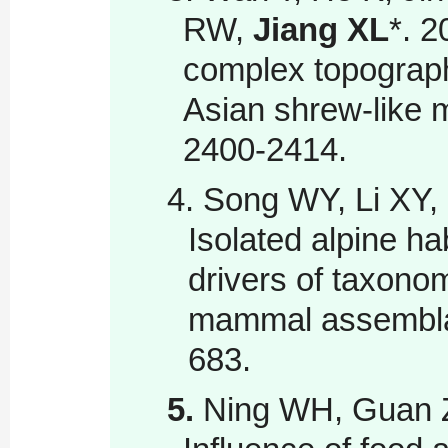
RW,
Jiang XL
*. 
complex topography
Asian shrew‐like 
2400-2414.
4. Song WY, Li XY,
Isolated alpine h
drivers of taxonom
mammal assemblag
683.
5.
Ning WH, Guan 