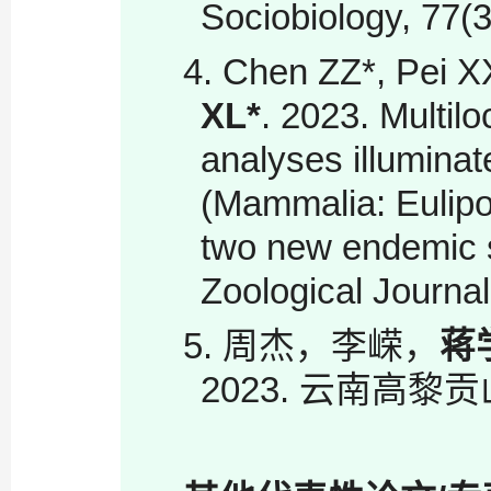
Sociobiology, 77(3
4. Chen ZZ*, Pei X
XL
*
. 2023. Multil
analyses illuminat
(Mammalia: Eulipot
two new endemic s
Zoological Journal
5
.
周杰，李嵘，
蒋
2023. 云南高