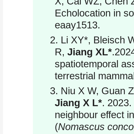
X, Cai WZ, Chen Z
Echolocation in so
eaay1513.
2. Li XY*, Bleisch
R,
Jiang XL*
.202
spatiotemporal as
terrestrial mamma
3. Niu X W, Guan Z
Jiang X L
*
. 2023.
neighbour effect i
(
Nomascus conco