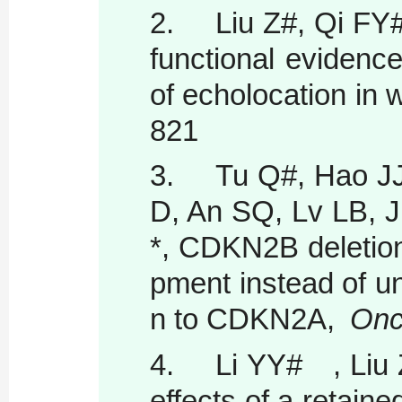
2.
Liu Z#, Qi F
functional evidence
of echolocation in 
821
3.
Tu Q#, Hao JJ
D, An SQ, Lv LB, 
*, CDKN2B deletion 
pment instead of un
n to CDKN2A,
Onc
4.
Li YY# , Liu 
effects of a retain