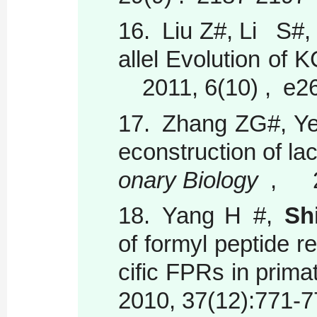
16.
Liu Z#, Li S#
allel Evolution of
2011, 6(10) , e
17.
Zhang ZG#, Y
econstruction of la
onary Biology
, 20
18.
Yang H #,
Sh
of formyl peptide 
cific FPRs in prim
2010, 37(12):771-7