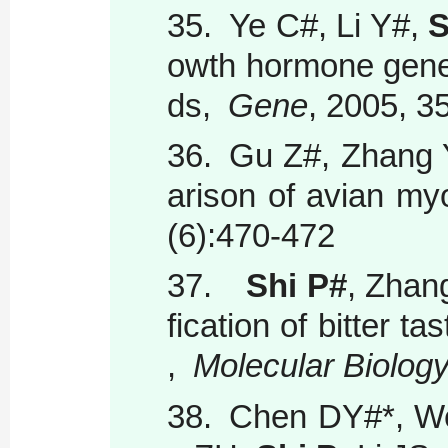
35.
Ye C#, Li Y#,
S
owth hormone gene 
ds,
Gene
, 2005, 3
36.
Gu Z#, Zhang
arison of avian my
(6):470-472
37.
Shi P#
, Zhan
fication of bitter 
,
Molecular Biology
38.
Chen DY#*, We