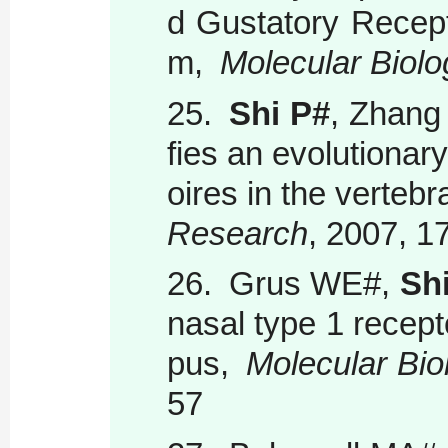
d Gustatory Recept
m,
Molecular Biolo
25.
Shi P#
, Zhang
fies an evolutionar
oires in the vertebr
Research
, 2007, 1
26.
Grus WE#,
Sh
nasal type 1 recept
pus,
Molecular Bio
57