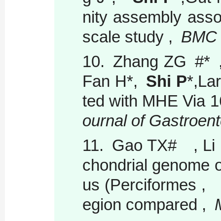
nity assembly assoc
scale study ,
BMC 
10.
Zhang ZG #* ,
Fan H*,
Shi P
*,La
ted with MHE Via 
ournal of Gastroen
11.
Gao TX# , Li 
chondrial genome 
us (Perciformes , 
egion compared ,