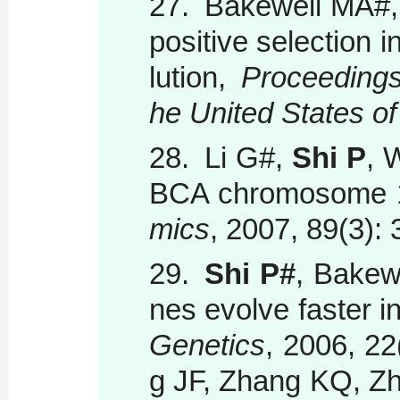
27.
Bakewell MA#,
positive selection 
lution,
Proceedings 
he United States o
28.
Li G#,
Shi P
, 
BCA chromosome 17
mics
, 2007, 89(3):
29.
Shi P#
, Bakew
nes evolve faster
Genetics
, 2006, 22
g JF, Zhang KQ, Zha