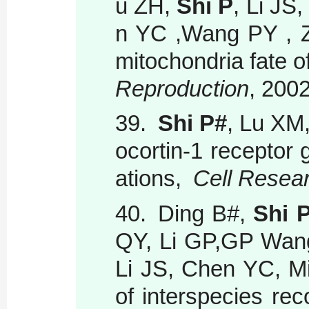
u ZH,
Shi P
, Li JS
n YC ,Wang PY , Z
mitochondria fate 
Reproduction
, 200
39.
Shi P#
, Lu XM
ocortin-1 receptor 
ations,
Cell Resea
40.
Ding B#,
Shi 
QY, Li GP,GP Wang
Li JS, Chen YC, Mi
of interspecies rec