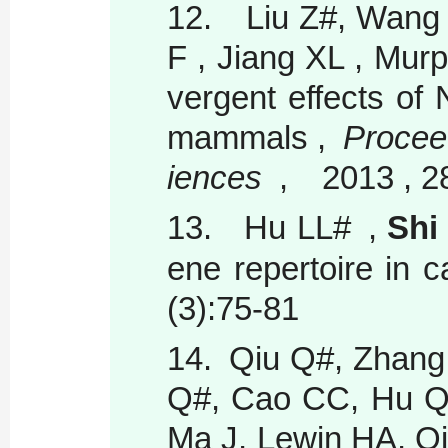
12.
Liu Z#, Wang 
F , Jiang XL , Mu
vergent effects of 
mammals ,
Proceed
iences
, 2013 , 28
13.
Hu LL# ,
Shi
ene repertoire in 
(3):75-81
14.
Qiu Q#, Zhang
Q#, Cao CC, Hu QJ,
Ma J, Lewin HA, Q