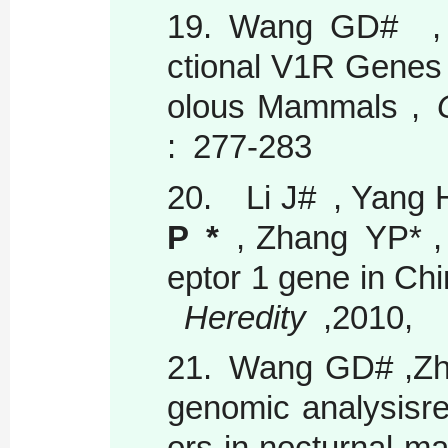
19.
Wang GD# 
ctional V1R Genes 
olous Mammals ,
G
: 277-283
20.
Li J# , Yang H
P *
, Zhang YP* , A
eptor 1 gene in Chi
Heredity
,2010, 
21.
Wang GD# ,Z
genomic analysisre
ors in nocturnal 