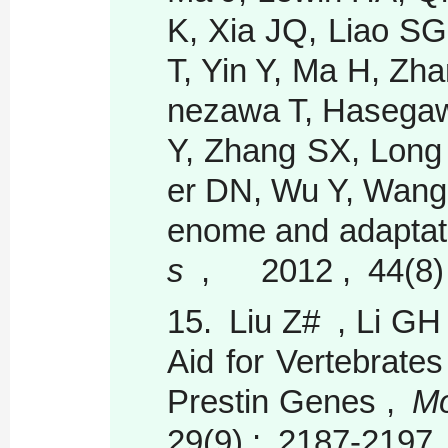
K, Xia JQ, Liao S
T, Yin Y, Ma H, Z
nezawa T, Hasegaw
Y, Zhang SX, Long
er DN, Wu Y, Wang
enome and adaptatio
s
, 2012 , 44(8)
15.
Liu Z# , Li GH
Aid for Vertebrates
Prestin Genes ,
Mo
29(9) : 2187-2197