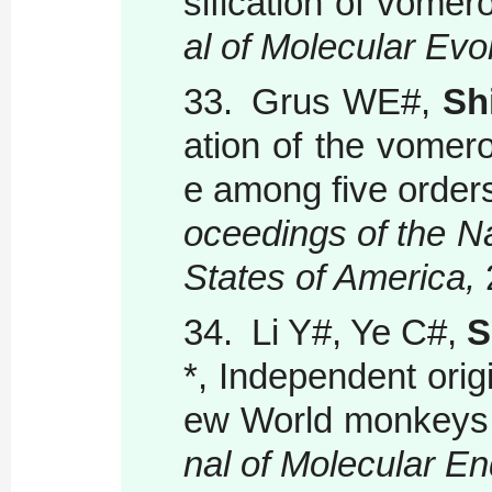
sification of vome
al of Molecular Evo
33.
Grus WE#,
Sh
ation of the vomer
e among five order
oceedings of the N
States of America,
34.
Li Y#, Ye C#,
S
*, Independent orig
ew World monkeys
nal of Molecular E