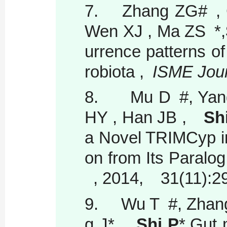
7.
Zhang ZG# , 
Wen XJ , Ma ZS *,
urrence patterns o
robiota ,
ISME Jour
8.
Mu D #, Yang 
HY , Han JB ,
Shi
a Novel TRIMCyp in
on from Its Paralo
, 2014, 31(11):2
9.
Wu T #, Zhang
g J*,
Shi P
*,Gut 