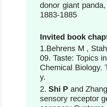
donor giant panda,
1883-1885
Invited book chap
1.Behrens M , Stah
09. Taste: Topics i
Chemical Biology. T
y.
2.
Shi P
and Zhang 
sensory receptor g