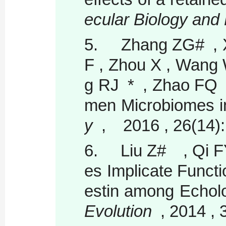
ecular Biology and 
5.
Zhang ZG# ,
F , Zhou X , Wang 
g RJ * , Zhao F
men Microbiomes i
y
, 2016 , 26(14):
6.
Liu Z# , Qi 
es Implicate Funct
estin among Echo
Evolution
, 2014 , 