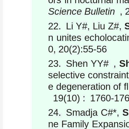
Science Bulletin
, 2
22.
Li Y#, Liu Z#,
S
n unites echolocat
0, 20(2):55-56
23.
Shen YY# ,
Sh
selective constrain
e degeneration of fl
19(10) : 1760-1
24.
Smadja C#*,
S
ne Family Expansio