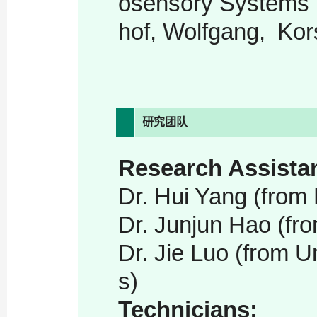
osensory Systems i
hof, Wolfgang, Kors
研究团队
Research Assista
Dr. Hui Yang (from
Dr. Junjun Hao (fro
Dr. Jie Luo
(from U
s)
Technicians: