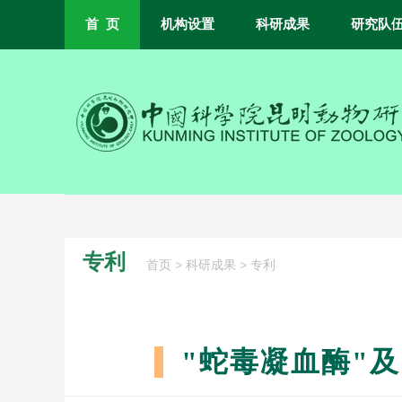
首 页
机构设置
科研成果
研究队
专利
>
>
首页
科研成果
专利
"蛇毒凝血酶"