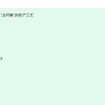
及"去纤酶"的联产工艺
 X