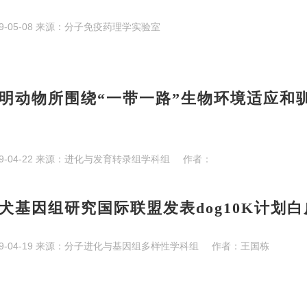
9-05-08
来源：
分子免疫药理学实验室
明动物所围绕“一带一路”生物环境适应和
9-04-22
来源：
进化与发育转录组学科组
作者：
犬基因组研究国际联盟发表dog10K计划白
9-04-19
来源：
分子进化与基因组多样性学科组
作者：
王国栋