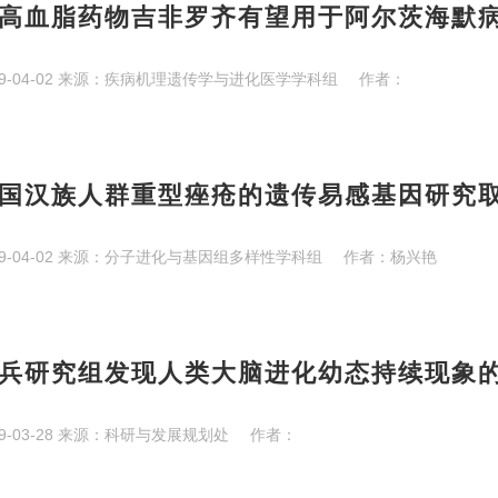
高血脂药物吉非罗齐有望用于阿尔茨海默
9-04-02
来源：
疾病机理遗传学与进化医学学科组
作者：
国汉族人群重型痤疮的遗传易感基因研究
9-04-02
来源：
分子进化与基因组多样性学科组
作者：
杨兴艳
兵研究组发现人类大脑进化幼态持续现象
9-03-28
来源：
科研与发展规划处
作者：