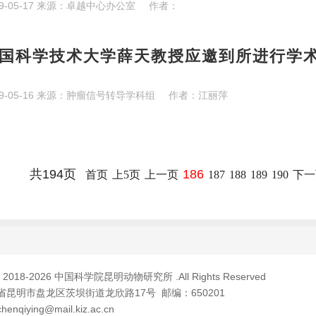
9-05-17
来源：
卓越中心办公室
作者：
国科学技术大学薛天教授应邀到所进行学
9-05-16
来源：
肿瘤信号转导学科组
作者：
江丽萍
共194页
186
首页
上5页
上一页
187
188
189
190
下一
© 2018-
2026 中国科学院昆明动物研究所 .All Rights Reserved
昆明市盘龙区茨坝街道龙欣路17号 邮编：650201
qiying@mail.kiz.ac.cn