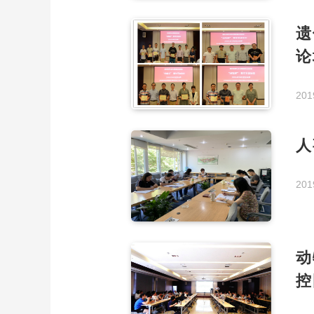
遗
论
201
人
201
动
控