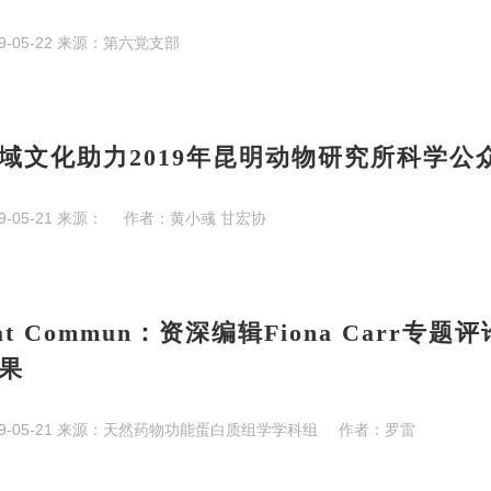
9-05-22
来源：
第六党支部
域文化助力2019年昆明动物研究所科学公
9-05-21
来源：
作者：
黄小彧 甘宏协
at Commun：资深编辑Fiona Carr
果
9-05-21
来源：
天然药物功能蛋白质组学学科组
作者：
罗雷