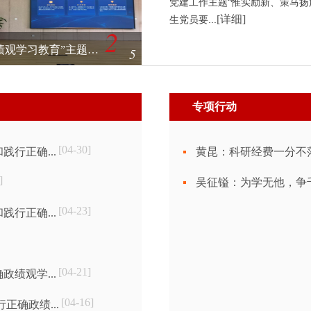
党建工作主题“惟实励新、策马扬
[详细]
生党员要...
2
进化发育党支部举办党员大会暨“树立和践行正确政绩观学习教育”主题党日活动
5
专项行动
[04-30]
行正确...
黄昆：科研经费一分不
]
吴征镒：为学无他，争
[04-23]
行正确...
[04-21]
绩观学...
[04-16]
正确政绩...