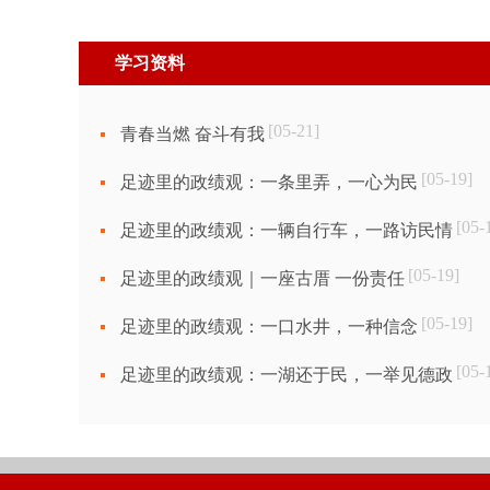
学习资料
[05-21]
青春当燃 奋斗有我
[05-19]
足迹里的政绩观：一条里弄，一心为民
[05-
足迹里的政绩观：一辆自行车，一路访民情
[05-19]
足迹里的政绩观｜一座古厝 一份责任
[05-19]
足迹里的政绩观：一口水井，一种信念
[05-
足迹里的政绩观：一湖还于民，一举见德政