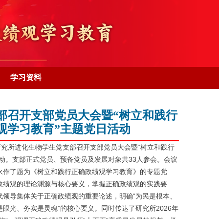
学习资料
部召开支部党员大会暨“树立和践行
观学习教育”主题党日活动
研究所进化生物学生党支部召开支部党员大会暨“树立和践行
动。支部正式党员、预备党员及发展对象共33人参会。会议
永作了题为《树立和践行正确政绩观学习教育》的专题党
政绩观的理论渊源与核心要义，掌握正确政绩观的实践要
代领导集体关于正确政绩观的重要论述，明确“为民是根本、
眼光、务实是灵魂”的核心要义。同时传达了研究所2026年