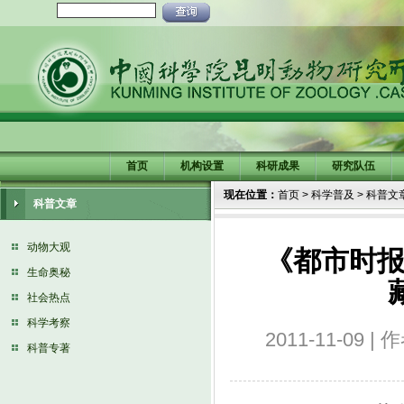
首页
机构设置
科研成果
研究队伍
现在位置：
首页
>
科学普及
>
科普文
科普文章
动物大观
《都市时报
生命奥秘
社会热点
科学考察
2011-11-0
科普专著