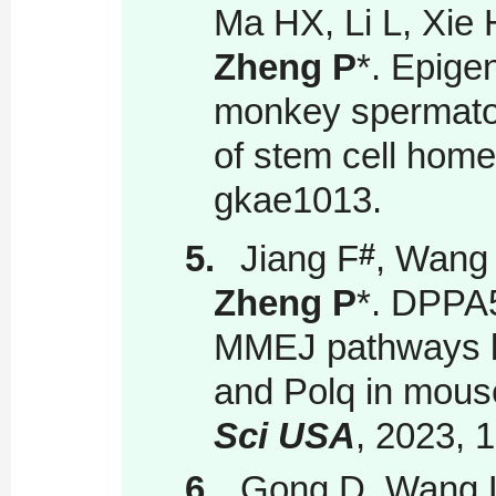
Ma HX, Li L, Xi
Zheng P
*
. Epigen
monkey spermatogo
of stem cell hom
gkae1013.
#
5.
Jiang F
, Wang
Zheng P
*
. DPPA
MMEJ pathways by
and Polq in mous
Sci USA
, 2023, 
6.
Gong D, Wang L