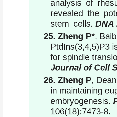
analysis of rhes
revealed the pot
stem cells.
DNA 
25.
Zheng P
*
, Bai
PtdIns(3,4,5)P3 i
for spindle trans
Journal of Cell 
26.
Zheng P
, Dean
in maintaining eu
embryogenesis.
106(18):7473-8.