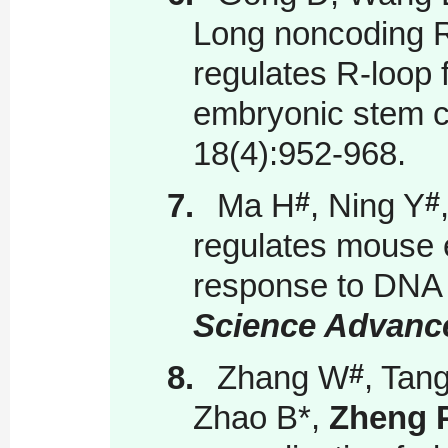
Long noncoding R
regulates R-loop 
embryonic stem c
18(4):952-968.
#
#
7.
Ma H
, Ning Y
regulates mouse e
response to DNA 
Science Advanc
#
8.
Zhang W
, Tan
Zhao B
*
,
Zheng 