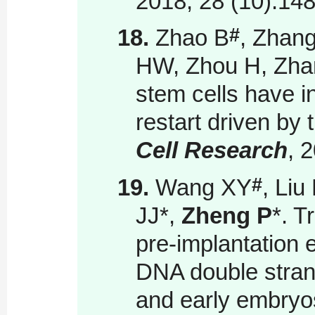
2018, 28 (10):
#
18.
Zhao B
, Zhan
HW, Zhou H, Zh
stem cells have in
restart driven by 
Cell Research
, 
#
19.
Wang XY
, Liu
JJ
*
,
Zheng P
*
. T
pre-implantation 
DNA double stran
and early embry