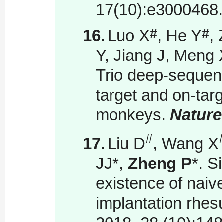
17(10):e3000468
#
#
16.
Luo X
, He Y
,
Y, Jiang J, Meng 
Trio deep-sequenc
target and on-tar
monkeys.
Natur
#
17.
Liu D
, Wang X
JJ*,
Zheng P
*. S
existence of naiv
implantation rh