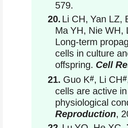
579.
20.
Li CH, Yan LZ, 
Ma YH, Nie WH, 
Long-term propag
cells in culture a
offspring.
Cell R
#
#
21.
Guo K
, Li CH
cells are active 
physiological con
Reproduction
, 
22.
Lu YQ, He XC,