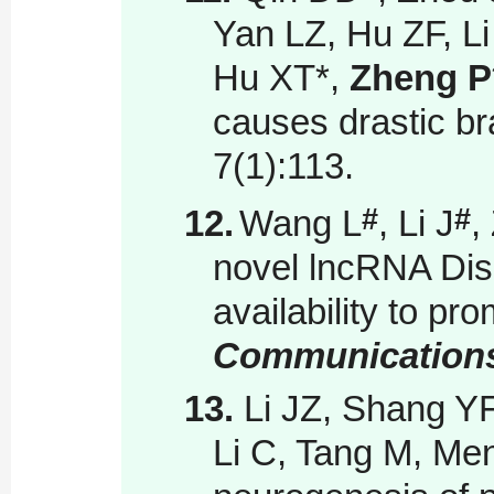
Yan LZ, Hu ZF, L
Hu XT
*
,
Zheng P
causes drastic br
7(1):113.
#
#
12.
Wang L
, Li J
,
novel lncRNA Disc
availability to pr
Communication
13.
Li JZ, Shang YF
Li C, Tang M, Me