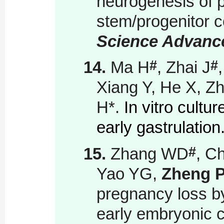
neurogenesis of 
stem/progenitor ce
Science Advanc
#
#
14.
Ma H
, Zhai J
Xiang Y, He X, Z
H
*
.
In vitro cult
early gastrulation
#
15.
Zhang WD
, C
Yao YG,
Zheng 
pregnancy loss by
early embryonic c