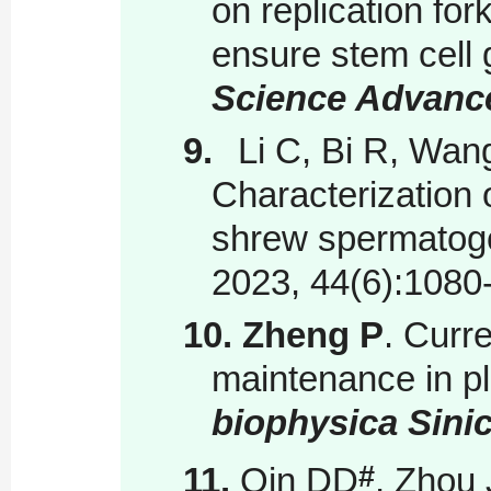
on replication fo
ensure stem cell 
Science Advanc
9.
Li C, Bi R, Wa
Characterization 
shrew spermatogo
2023, 44(6):1080
10.
Zheng P
. Curr
maintenance in pl
biophysica Sini
#
11.
Qin DD
, Zhou