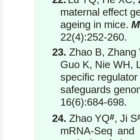
maternal effect g
ageing in mice.
M
22(4):252-260.
23.
Zhao B, Zhang 
Guo K, Nie WH, L
specific regulat
safeguards genomi
16(6):684-698.
#
24.
Zhao YQ
, Ji S
mRNA-Seq and m