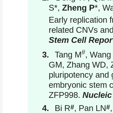
S
*
,
Zheng P
*
, W
Early replication 
related CNVs and
Stem Cell Repor
#
3.
Tang M
, Wang
GM, Zhang WD, Z
pluripotency and 
embryonic stem ce
ZFP998.
Nucleic
#
#
4.
Bi R
, Pan LN