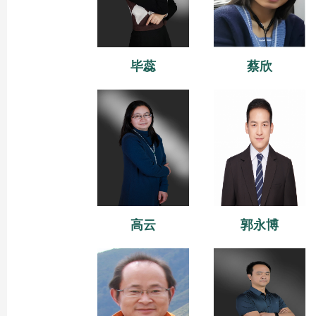
毕蕊
蔡欣
高云
郭永博