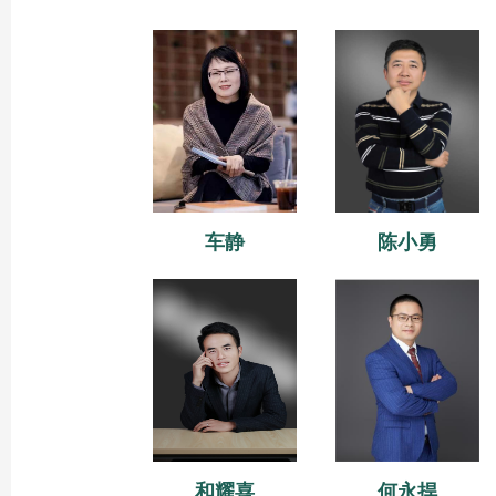
车静
陈小勇
和耀喜
何永捍