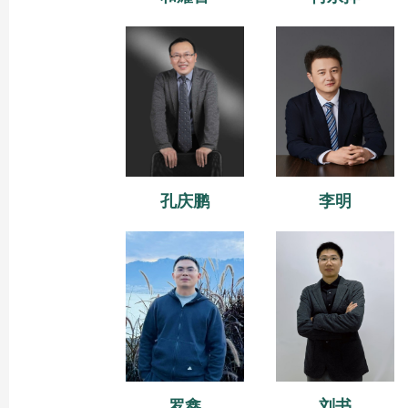
孔庆鹏
李明
罗鑫
刘书