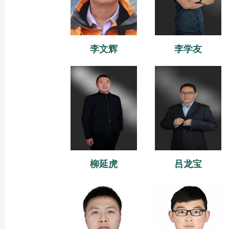
李文辉
李学友
柳延虎
吕龙宝