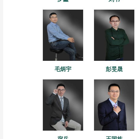
毛炳宇
彭旻晟