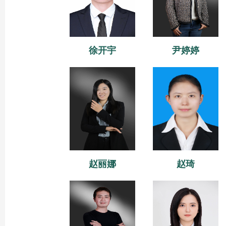
徐开宇
尹婷婷
赵丽娜
赵琦