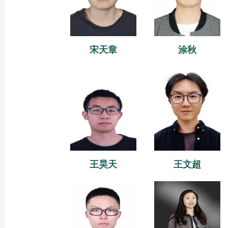
宋天章
涂秋
王昊天
王文超