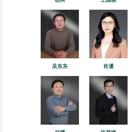
宿兵
王国栋
吴东东
肖潇