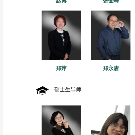
赵博
张登峰
郑萍
郑永唐
硕士生导师